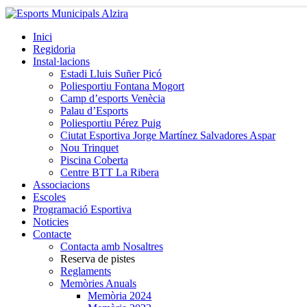
Inici
Regidoria
Instal·lacions
Estadi Lluis Suñer Picó
Poliesportiu Fontana Mogort
Camp d’esports Venècia
Palau d’Esports
Poliesportiu Pérez Puig
Ciutat Esportiva Jorge Martínez Salvadores Aspar
Nou Trinquet
Piscina Coberta
Centre BTT La Ribera
Associacions
Escoles
Programació Esportiva
Noticies
Contacte
Contacta amb Nosaltres
Reserva de pistes
Reglaments
Memòries Anuals
Memòria 2024