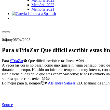
Memòria 2023
Memòria 2022
Memòria 2021
04
juny
06/04/2023
Para #TriaZar Que difícil escribir estas lí
Para
#TriaZar
🔱 Que difícil escribir estas líneas 🥹😢
A veces las cosas no pasan como uno quiere ni tenía pensado, pero d
durante un tiempo. Ha sido un inicio de temporada muy intenso, con u
Nadie tiene dudas de lo que eres capaz Salaceitor; te has levantado 
sonrisa que te caracteriza 😄😃
Lo mejor para ti, siempre🥰♥️
Alejandra Salazar
P.D. Mañana os anunc
Source