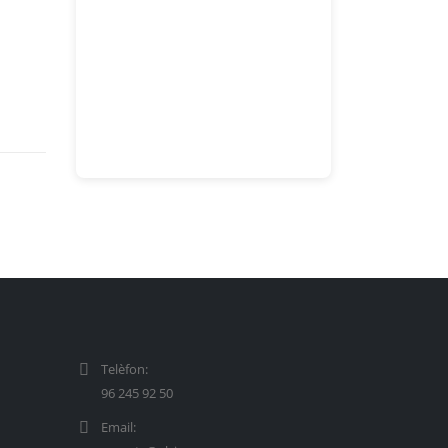
Telèfon:
96 245 92 50
Email: