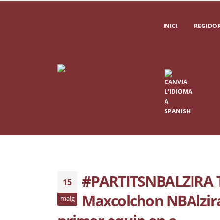
INICI
REGIDOR
#PARTITSNBALZIRA Tr
15
Maxcolchon NBAlzira 
maig