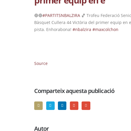
primer equip en e
🔵🔴
#PARTITSNBALZIRA
🏀 Trofeu Federació Seni
Bàsquet Cullera 44 Victòria del primer equip en e
pista. Enhorabona!
#nbalzira
#maxcolchon
Source
Comparteix aquesta publicació
Autor