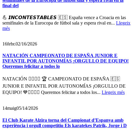
semifinales de la Eurocopa de fútbol sala y espera rival en la
final del
💪 𝙄𝙉𝘾𝙊𝙉𝙏𝙀𝙎𝙏𝘼𝘽𝙇𝙀𝙎 🇪🇸 España vence a Croacia en las
semifinales de la Eurocopa de fútbol sala y espera rival en...
Llegeix
més
16
febr.
02/16/2026
NATACIÓN CAMPEONATO DE ESPAÑA JUNIOR E
INFANTIL POR AUTONOMÍAS ¡ORGULLO DE EQUIPO!
Queremos felicitar a todos lo
NATACIÓN 🏊‍♀️🏊‍♂️ 🏆 CAMPEONATO DE ESPAÑA 🇪🇸
JUNIOR E INFANTIL POR AUTONOMÍAS ¡ORGULLO DE
EQUIPO! 💙🏊‍♂️🏊‍♀️ Queremos felicitar a todos los...
Llegeix més
14
maig
05/14/2026
El Club Karate Alzira torna del Campionat d’Espanya amb
experiència i orgull competitiu Els karatekes Patrik, Jorge i D