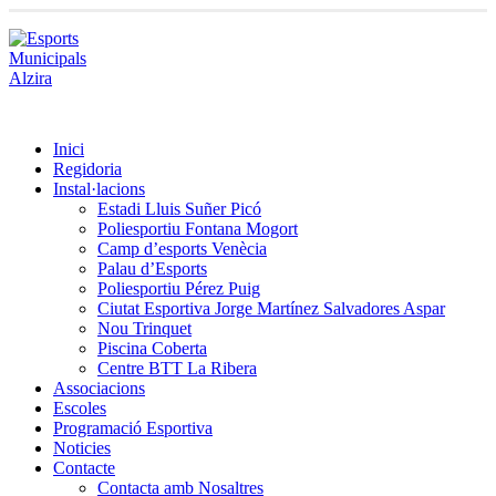
Inici
Regidoria
Instal·lacions
Estadi Lluis Suñer Picó
Poliesportiu Fontana Mogort
Camp d’esports Venècia
Palau d’Esports
Poliesportiu Pérez Puig
Ciutat Esportiva Jorge Martínez Salvadores Aspar
Nou Trinquet
Piscina Coberta
Centre BTT La Ribera
Associacions
Escoles
Programació Esportiva
Noticies
Contacte
Contacta amb Nosaltres