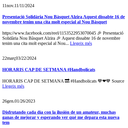
11
nov.
11/11/2024
Presentació Solidària Nou Bàsquet Alzira Aquest dissabte 16 de
novembre tenim una cita molt especial al Nou Bàsquet
https://www.facebook.com/reel/1153522953070045 🎉 Presentació
Solidària Nou Bàsquet Alzira 🎉 Aquest dissabte 16 de novembre
tenim una cita molt especial al Nou...
Llegeix més
22
març
03/22/2024
HORARIS CAP DE SETMANA #Handbolicats
HORARIS CAP DE SETMANA 🔜 #Handbolicats 💙❤💙 Source
Llegeix més
26
gen.
01/26/2023
Disfrutando cada día con la ilusión de un amateur, muchas
ganas de mejorar y esperando ver qué me depara esta nueva
tem