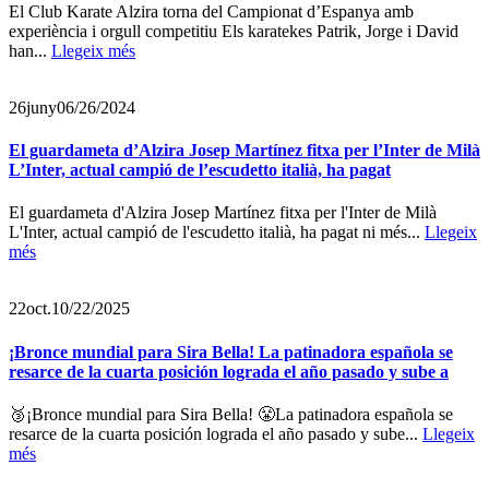
El Club Karate Alzira torna del Campionat d’Espanya amb
experiència i orgull competitiu Els karatekes Patrik, Jorge i David
han...
Llegeix més
26
juny
06/26/2024
El guardameta d’Alzira Josep Martínez fitxa per l’Inter de Milà
L’Inter, actual campió de l’escudetto italià, ha pagat
El guardameta d'Alzira Josep Martínez fitxa per l'Inter de Milà
L'Inter, actual campió de l'escudetto italià, ha pagat ni més...
Llegeix
més
22
oct.
10/22/2025
¡Bronce mundial para Sira Bella! La patinadora española se
resarce de la cuarta posición lograda el año pasado y sube a
🥉¡Bronce mundial para Sira Bella! 😤La patinadora española se
resarce de la cuarta posición lograda el año pasado y sube...
Llegeix
més