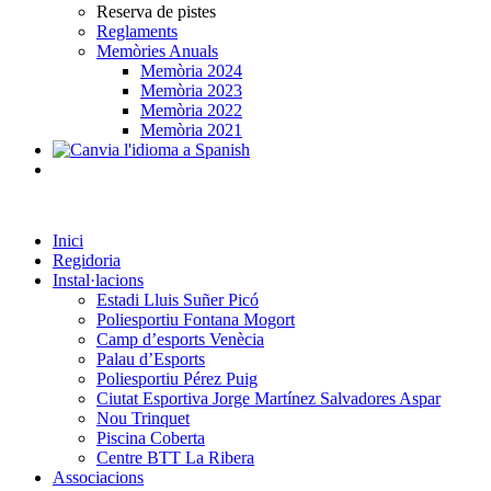
Reserva de pistes
Reglaments
Memòries Anuals
Memòria 2024
Memòria 2023
Memòria 2022
Memòria 2021
Inici
Regidoria
Instal·lacions
Estadi Lluis Suñer Picó
Poliesportiu Fontana Mogort
Camp d’esports Venècia
Palau d’Esports
Poliesportiu Pérez Puig
Ciutat Esportiva Jorge Martínez Salvadores Aspar
Nou Trinquet
Piscina Coberta
Centre BTT La Ribera
Associacions