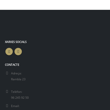
XARXES SOCIALS
CONTACTE
Adreça:
Rambla 23
Telèfon:
96 245 92 50
Email: