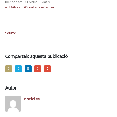
🎟️ Abonats UD Alzira – Gratis
#UDAlzira
|
#SomLaResistència
Source
Comparteix aquesta publicació
Autor
noticies