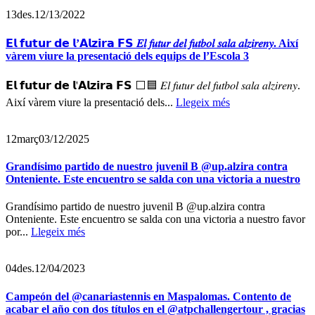
13
des.
12/13/2022
𝗘𝗹 𝗳𝘂𝘁𝘂𝗿 𝗱𝗲 𝗹’𝗔𝗹𝘇𝗶𝗿𝗮 𝗙𝗦 𝐸𝑙 𝑓𝑢𝑡𝑢𝑟 𝑑𝑒𝑙 𝑓𝑢𝑡𝑏𝑜𝑙 𝑠𝑎𝑙𝑎 𝑎𝑙𝑧𝑖𝑟𝑒𝑛𝑦. Així
vàrem viure la presentació dels equips de l’Escola 3
𝗘𝗹 𝗳𝘂𝘁𝘂𝗿 𝗱𝗲 𝗹'𝗔𝗹𝘇𝗶𝗿𝗮 𝗙𝗦 ⬜️🟦 𝐸𝑙 𝑓𝑢𝑡𝑢𝑟 𝑑𝑒𝑙 𝑓𝑢𝑡𝑏𝑜𝑙 𝑠𝑎𝑙𝑎 𝑎𝑙𝑧𝑖𝑟𝑒𝑛𝑦.
Així vàrem viure la presentació dels...
Llegeix més
12
març
03/12/2025
Grandísimo partido de nuestro juvenil B @up.alzira contra
Onteniente. Este encuentro se salda con una victoria a nuestro
Grandísimo partido de nuestro juvenil B @up.alzira contra
Onteniente. Este encuentro se salda con una victoria a nuestro favor
por...
Llegeix més
04
des.
12/04/2023
Campeón del @canariastennis en Maspalomas. Contento de
acabar el año con dos títulos en el @atpchallengertour , gracias