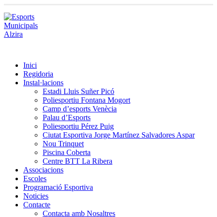
Inici
Regidoria
Instal·lacions
Estadi Lluis Suñer Picó
Poliesportiu Fontana Mogort
Camp d’esports Venècia
Palau d’Esports
Poliesportiu Pérez Puig
Ciutat Esportiva Jorge Martínez Salvadores Aspar
Nou Trinquet
Piscina Coberta
Centre BTT La Ribera
Associacions
Escoles
Programació Esportiva
Noticies
Contacte
Contacta amb Nosaltres