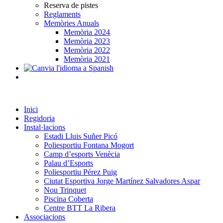
Reserva de pistes
Reglaments
Memòries Anuals
Memòria 2024
Memòria 2023
Memòria 2022
Memòria 2021
Inici
Regidoria
Instal·lacions
Estadi Lluis Suñer Picó
Poliesportiu Fontana Mogort
Camp d’esports Venècia
Palau d’Esports
Poliesportiu Pérez Puig
Ciutat Esportiva Jorge Martínez Salvadores Aspar
Nou Trinquet
Piscina Coberta
Centre BTT La Ribera
Associacions