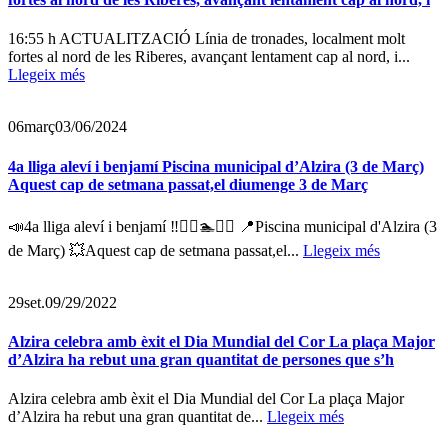
16:55 h ACTUALITZACIÓ Línia de tronades, localment molt
fortes al nord de les Riberes, avançant lentament cap al nord, i...
Llegeix més
06
març
03/06/2024
4a lliga aleví i benjamí Piscina municipal d’Alzira (3 de Març)
Aquest cap de setmana passat,el diumenge 3 de Març
📣4a lliga aleví i benjamí ‼️🏊‍♀️🏊💛💙 📍Piscina municipal d'Alzira (3
de Març) 💥Aquest cap de setmana passat,el...
Llegeix més
29
set.
09/29/2022
Alzira celebra amb èxit el Dia Mundial del Cor La plaça Major
d’Alzira ha rebut una gran quantitat de persones que s’h
Alzira celebra amb èxit el Dia Mundial del Cor La plaça Major
d’Alzira ha rebut una gran quantitat de...
Llegeix més