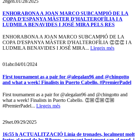
28
gen.
01/28/2025
ENHORABONA A JOAN MARCO SUBCAMPIÓ DE LA
COPA D’ESPANYA MÀSTER D’HALTEROFÍLIA I A
LUDMILA BENAVIDES I JOSÉ MIRA PELS RES
ENHORABONA A JOAN MARCO SUBCAMPIÓ DE LA
COPA D'ESPANYA MÀSTER D'HALTEROFÍLIA 👏👏👏 I A
LUDMILA BENAVIDES I JOSÉ MIRA...
Llegeix més
01
abr.
04/01/2024
First tournament as a pair for @alegalan96 and @chingotto
and what a week! Finalists in Puerto Cabello. #PremierPadel
First tournament as a pair for @alegalan96 and @chingotto and
what a week! Finalists in Puerto Cabello. 👏🏼👏🏼👏🏼
#PremierPadel...
Llegeix més
29
set.
09/29/2025
16:55 h ACTUALITZACIÓ Línia de tronades, localment molt
fortes al nord de les Riberes, avançant lentament cap al nord, i