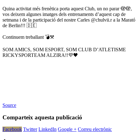
Quina activitat més frenètica porta aquest Club, un no parar 🫣🫣,
vos deixem algunes imatges dels entrenaments d’aquest cap de
setmana i de la participació del nostre Carles @chulvii.r a la Marató
de Berlin!!! 🇩🇪
Continuem treballant 💣⚒️
SOM AMICS, SOM ESPORT, SOM CLUB D’ATLETISME
RICKYSPORTEAM ALZIRA!!💜🖤
Source
Comparteix aquesta publicació
Facebook
Twitter
LinkedIn
Google +
Correu electrònic