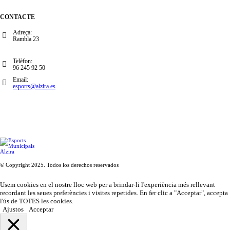
CONTACTE
Adreça:
Rambla 23
Telèfon:
96 245 92 50
Email:
esports@alzira.es
© Copyright 2025. Todos los derechos reservados
Usem cookies en el nostre lloc web per a brindar-li l'experiència més rellevant
recordant les seues preferències i visites repetides. En fer clic a "Acceptar", accepta
l'ús de TOTES les cookies.
Ajustos
Acceptar