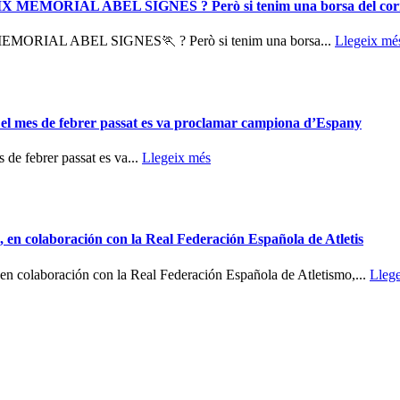
 IX MEMORIAL ABEL SIGNES ? Però si tenim una borsa del cor
 MEMORIAL ABEL SIGNES🏃 ? Però si tenim una borsa...
Llegeix mé
 el mes de febrer passat es va proclamar campiona d’Espany
 de febrer passat es va...
Llegeix més
en colaboración con la Real Federación Española de Atletis
n colaboración con la Real Federación Española de Atletismo,...
Lleg