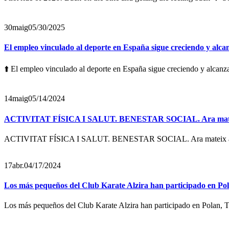
30
maig
05/30/2025
El empleo vinculado al deporte en España sigue creciendo y alca
⬆️ El empleo vinculado al deporte en España sigue creciendo y alcanza
14
maig
05/14/2024
ACTIVITAT FÍSICA I SALUT. BENESTAR SOCIAL. Ara mateix
ACTIVITAT FÍSICA I SALUT. BENESTAR SOCIAL. Ara mateix al 
17
abr.
04/17/2024
Los más pequeños del Club Karate Alzira han participado en Pola
Los más pequeños del Club Karate Alzira han participado en Polan, Tol