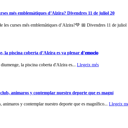
s més emblemàtiques d’Alzira? Divendres 11 de juliol 20
 les curses més emblemàtiques d’Alzira?💚 📅 Divendres 11 de juliol 
ssat diumenge, la piscina coberta d’Alzira es va plenar 𝐝’𝐞𝐦𝐨𝐜𝐢𝐨
! 👉 El passat diumenge, la piscina coberta d'Alzira es...
Llegeix més
 club, animaros y contemplar nuestro deporte que es magní
, animaros y contemplar nuestro deporte que es magnífico...
Llegeix m