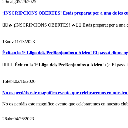
29
maig
05/29/2025
¡INSCRIPCIONS OBERTES! Estàs preparat per a una de les curse
🏃‍♂️🔥 ¡INSCRIPCIONS OBERTES! 🔥🏃‍♀️ Estàs preparat per a una de
13
nov.
11/13/2023
È𝐱𝐢𝐭 𝐞𝐧 𝐥𝐚 𝟏ª 𝐋𝐥𝐢𝐠𝐚 𝐝𝐞𝐥𝐬 𝐏𝐫𝐞𝐁𝐞𝐧𝐣𝐚𝐦𝐢𝐧𝐬 𝐚 𝐀𝐥𝐳𝐢𝐫𝐚! El pa
🏊‍♀️🏊‍♀️ È𝐱𝐢𝐭 𝐞𝐧 𝐥𝐚 𝟏ª 𝐋𝐥𝐢𝐠𝐚 𝐝𝐞𝐥𝐬 𝐏𝐫𝐞𝐁𝐞𝐧𝐣𝐚𝐦𝐢𝐧𝐬 𝐚 𝐀𝐥𝐳𝐢𝐫𝐚
16
febr.
02/16/2026
No os perdáis este magnífico evento que celebraremos en nuestro
No os perdáis este magnífico evento que celebraremos en nuestro club
26
abr.
04/26/2023