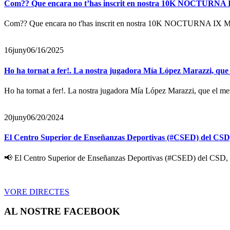
Com?? Que encara no t’has inscrit en nostra 10K NOCTURNA
Com?? Que encara no t'has inscrit en nostra 10K NOCTURNA IX
16
juny
06/16/2025
Ho ha tornat a fer!. La nostra jugadora Mía López Marazzi, que
Ho ha tornat a fer!. La nostra jugadora Mía López Marazzi, que el mes
20
juny
06/20/2024
El Centro Superior de Enseñanzas Deportivas (#CSED) del CSD, 
📢 El Centro Superior de Enseñanzas Deportivas (#CSED) del CSD, e
VORE DIRECTES
AL NOSTRE FACEBOOK