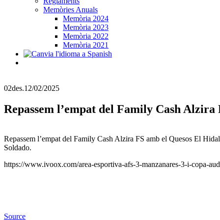
Reglaments
Memòries Anuals
Memòria 2024
Memòria 2023
Memòria 2022
Memòria 2021
02
des.
12/02/2025
Repassem l’empat del Family Cash Alzira 
Repassem l’empat del Family Cash Alzira FS amb el Quesos El Hidalgo
Soldado.
https://www.ivoox.com/area-esportiva-afs-3-manzanares-3-i-copa-a
Source