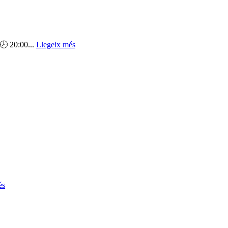
🕗 20:00...
Llegeix més
és