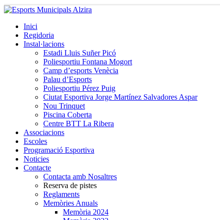
Inici
Regidoria
Instal·lacions
Estadi Lluis Suñer Picó
Poliesportiu Fontana Mogort
Camp d’esports Venècia
Palau d’Esports
Poliesportiu Pérez Puig
Ciutat Esportiva Jorge Martínez Salvadores Aspar
Nou Trinquet
Piscina Coberta
Centre BTT La Ribera
Associacions
Escoles
Programació Esportiva
Noticies
Contacte
Contacta amb Nosaltres
Reserva de pistes
Reglaments
Memòries Anuals
Memòria 2024