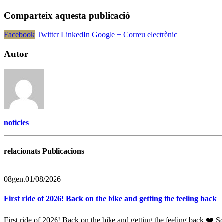
Comparteix aquesta publicació
Facebook
Twitter
LinkedIn
Google +
Correu electrònic
Autor
noticies
relacionats Publicacions
08
gen.
01/08/2026
First ride of 2026! Back on the bike and getting the feeling back
First ride of 2026! Back on the bike and getting the feeling back ❤️ 