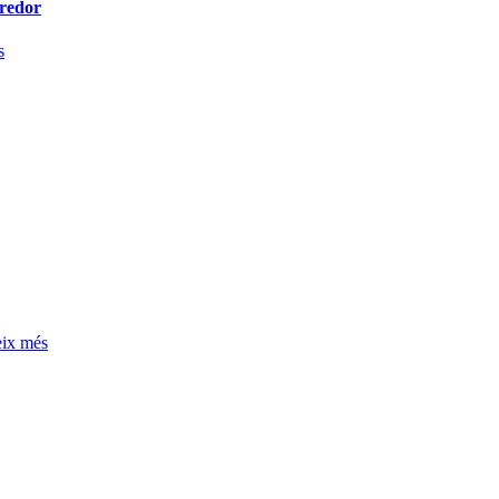
redor
s
eix més