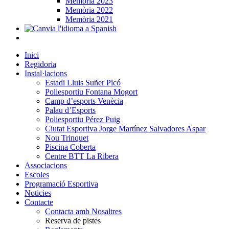
Memòria 2023
Memòria 2022
Memòria 2021
Inici
Regidoria
Instal·lacions
Estadi Lluis Suñer Picó
Poliesportiu Fontana Mogort
Camp d’esports Venècia
Palau d’Esports
Poliesportiu Pérez Puig
Ciutat Esportiva Jorge Martínez Salvadores Aspar
Nou Trinquet
Piscina Coberta
Centre BTT La Ribera
Associacions
Escoles
Programació Esportiva
Noticies
Contacte
Contacta amb Nosaltres
Reserva de pistes