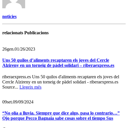
noticies
relacionats Publicacions
26
gen.
01/26/2023
Uns 50 quilos d’aliments recaptaren els joves del Cercle
Alzireny en un torneig de pàdel solidari – riberaexpress.es
riberaexpress.es Uns 50 quilos d'aliments recaptaren els joves del
Cercle Alzireny en un torneig de pàdel solidari - riberaexpress.es
Source...
Llegeix més
09
set.
09/09/2024
“No olía a lluvia. Siempre que dice algo, pasa lo contrario…”
Ojo porque Pecco Bagnaia sabe cosas sobre el tiempo Sus