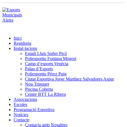
Inici
Regidoria
Instal·lacions
Estadi Lluis Suñer Picó
Poliesportiu Fontana Mogort
Camp d’esports Venècia
Palau d’Esports
Poliesportiu Pérez Puig
Ciutat Esportiva Jorge Martínez Salvadores Aspar
Nou Trinquet
Piscina Coberta
Centre BTT La Ribera
Associacions
Escoles
Programació Esportiva
Noticies
Contacte
Contacta amb Nosaltres