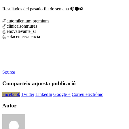
Resultados del pasado fin de semana 🔴⚫️⚽️
.
@automilenium.premium
@clinicaisomriures
@enovalevante_sl
@sofacentervalencia
Source
Comparteix aquesta publicació
Facebook
Twitter
LinkedIn
Google +
Correu electrònic
Autor