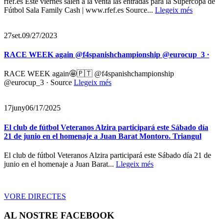
rfef.es Este viernes salen a la venta las entradas para la Supercopa de
Fútbol Sala Family Cash | www.rfef.es Source...
Llegeix més
27
set.
09/27/2023
RACE WEEK again @f4spanishchampionship @eurocup_3 ·
RACE WEEK again🤩🇵🇹 @f4spanishchampionship
@eurocup_3 · Source
Llegeix més
17
juny
06/17/2025
El club de fútbol Veteranos Alzira participará este Sábado día
21 de junio en el homenaje a Juan Barat Montoro. Triangul
El club de fútbol Veteranos Alzira participará este Sábado día 21 de
junio en el homenaje a Juan Barat...
Llegeix més
VORE DIRECTES
AL NOSTRE FACEBOOK