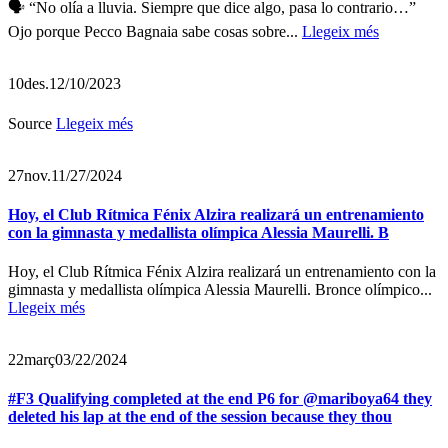
🗣️ “No olía a lluvia. Siempre que dice algo, pasa lo contrario…”
Ojo porque Pecco Bagnaia sabe cosas sobre...
Llegeix més
10
des.
12/10/2023
Source
Llegeix més
27
nov.
11/27/2024
Hoy, el Club Rítmica Fénix Alzira realizará un entrenamiento
con la gimnasta y medallista olímpica Alessia Maurelli. B
Hoy, el Club Rítmica Fénix Alzira realizará un entrenamiento con la
gimnasta y medallista olímpica Alessia Maurelli. Bronce olímpico...
Llegeix més
22
març
03/22/2024
#F3 Qualifying completed at the end P6 for @mariboya64 they
deleted his lap at the end of the session because they thou