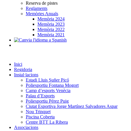
Reserva de pistes
Reglaments
Memòries Anuals
Memòria 2024
Memòria 2023
Memòria 2022
Memòria 2021
Inici
Regidoria
Instal·lacions
Estadi Lluis Suñer Picó
Poliesportiu Fontana Mogort
Camp d’esports Venècia
Palau d’Esports
Poliesportiu Pérez Puig
Ciutat Esportiva Jorge Martínez Salvadores Aspar
Nou Trinquet
Piscina Coberta
Centre BTT La Ribera
Associacions