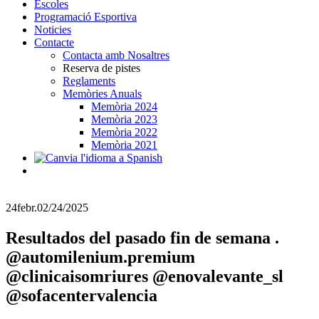
Escoles
Programació Esportiva
Noticies
Contacte
Contacta amb Nosaltres
Reserva de pistes
Reglaments
Memòries Anuals
Memòria 2024
Memòria 2023
Memòria 2022
Memòria 2021
24
febr.
02/24/2025
Resultados del pasado fin de semana .
@automilenium.premium
@clinicaisomriures @enovalevante_sl
@sofacentervalencia