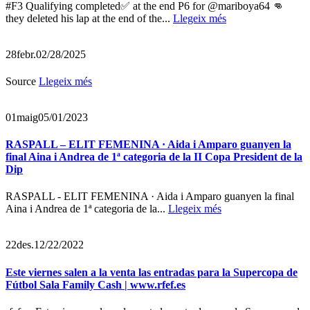
#F3 Qualifying completed✅ at the end P6 for @mariboya64 👊
they deleted his lap at the end of the...
Llegeix més
28
febr.
02/28/2025
Source
Llegeix més
01
maig
05/01/2023
RASPALL – ELIT FEMENINA · Aida i Amparo guanyen la
final Aina i Andrea de 1ª categoria de la II Copa President de la
Dip
RASPALL - ELIT FEMENINA · Aida i Amparo guanyen la final
Aina i Andrea de 1ª categoria de la...
Llegeix més
22
des.
12/22/2022
Este viernes salen a la venta las entradas para la Supercopa de
Fútbol Sala Family Cash | www.rfef.es