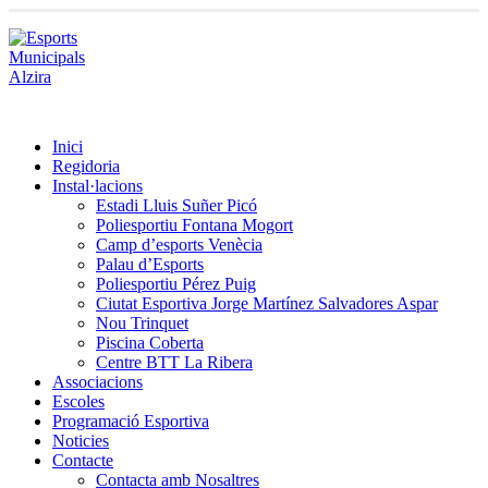
Inici
Regidoria
Instal·lacions
Estadi Lluis Suñer Picó
Poliesportiu Fontana Mogort
Camp d’esports Venècia
Palau d’Esports
Poliesportiu Pérez Puig
Ciutat Esportiva Jorge Martínez Salvadores Aspar
Nou Trinquet
Piscina Coberta
Centre BTT La Ribera
Associacions
Escoles
Programació Esportiva
Noticies
Contacte
Contacta amb Nosaltres