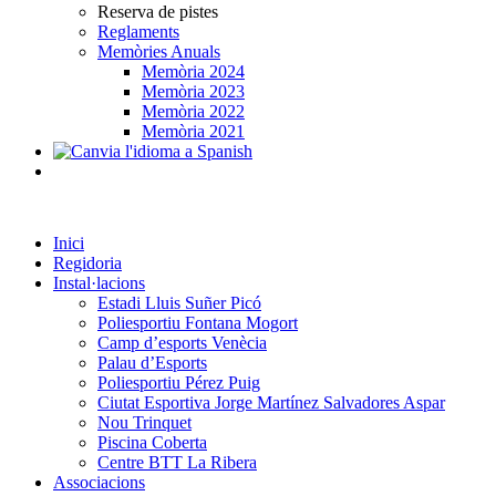
Reserva de pistes
Reglaments
Memòries Anuals
Memòria 2024
Memòria 2023
Memòria 2022
Memòria 2021
Inici
Regidoria
Instal·lacions
Estadi Lluis Suñer Picó
Poliesportiu Fontana Mogort
Camp d’esports Venècia
Palau d’Esports
Poliesportiu Pérez Puig
Ciutat Esportiva Jorge Martínez Salvadores Aspar
Nou Trinquet
Piscina Coberta
Centre BTT La Ribera
Associacions