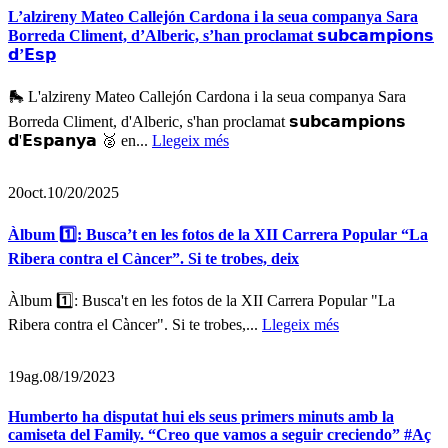
L’alzireny Mateo Callejón Cardona i la seua companya Sara
Borreda Climent, d’Alberic, s’han proclamat 𝘀𝘂𝗯𝗰𝗮𝗺𝗽𝗶𝗼𝗻𝘀
𝗱’𝗘𝘀𝗽
🛼 L'alzireny Mateo Callejón Cardona i la seua companya Sara
Borreda Climent, d'Alberic, s'han proclamat 𝘀𝘂𝗯𝗰𝗮𝗺𝗽𝗶𝗼𝗻𝘀
𝗱'𝗘𝘀𝗽𝗮𝗻𝘆𝗮 🥈 en...
Llegeix més
20
oct.
10/20/2025
Àlbum 1️⃣: Busca’t en les fotos de la XII Carrera Popular “La
Ribera contra el Càncer”. Si te trobes, deix
Àlbum 1️⃣: Busca't en les fotos de la XII Carrera Popular "La
Ribera contra el Càncer". Si te trobes,...
Llegeix més
19
ag.
08/19/2023
Humberto ha disputat hui els seus primers minuts amb la
camiseta del Family. “Creo que vamos a seguir creciendo” #Aç