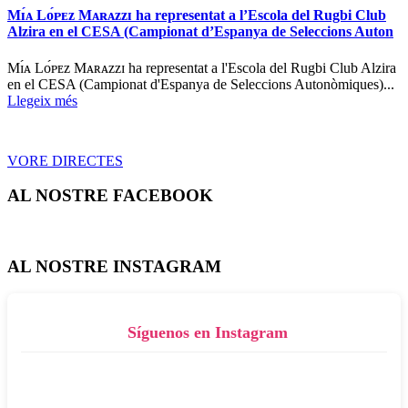
Mɪ́ᴀ Lᴏ́ᴘᴇᴢ Mᴀʀᴀᴢᴢɪ ha representat a l’Escola del Rugbi Club
Alzira en el CESA (Campionat d’Espanya de Seleccions Auton
Mɪ́ᴀ Lᴏ́ᴘᴇᴢ Mᴀʀᴀᴢᴢɪ ha representat a l'Escola del Rugbi Club Alzira
en el CESA (Campionat d'Espanya de Seleccions Autonòmiques)...
Llegeix més
VORE DIRECTES
AL NOSTRE FACEBOOK
AL NOSTRE INSTAGRAM
Síguenos en Instagram