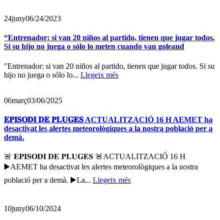
24
juny
06/24/2023
“Entrenador: si van 20 niños al partido, tienen que jugar todos.
Si su hijo no juega o sólo lo meten cuando van goleand
"Entrenador: si van 20 niños al partido, tienen que jugar todos. Si su
hijo no juega o sólo lo...
Llegeix més
06
març
03/06/2025
𝐄𝐏𝐈𝐒𝐎𝐃𝐈 𝐃𝐄 𝐏𝐋𝐔𝐆𝐄𝐒 ACTUALITZACIÓ 16 H AEMET ha
desactivat les alertes meteorològiques a la nostra població per a
demà.
🚨 𝐄𝐏𝐈𝐒𝐎𝐃𝐈 𝐃𝐄 𝐏𝐋𝐔𝐆𝐄𝐒 🚨ACTUALITZACIÓ 16 H
▶️AEMET ha desactivat les alertes meteorològiques a la nostra
població per a demà. ▶️La...
Llegeix més
10
juny
06/10/2024