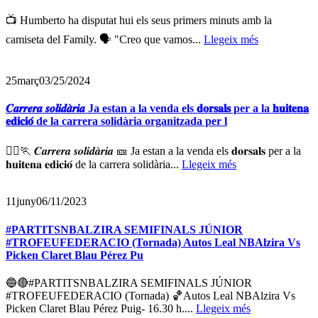
📺 Humberto ha disputat hui els seus primers minuts amb la
camiseta del Family. 🗣️ "Creo que vamos...
Llegeix més
25
març
03/25/2024
𝑪𝒂𝒓𝒓𝒆𝒓𝒂 𝒔𝒐𝒍𝒊𝒅𝒂̀𝒓𝒊𝒂 Ja estan a la venda els 𝐝𝐨𝐫𝐬𝐚𝐥𝐬 per a la 𝐡𝐮𝐢𝐭𝐞𝐧𝐚
𝐞𝐝𝐢𝐜𝐢𝐨́ de la carrera solidària organitzada per l
🏃‍♀️🏃 𝑪𝒂𝒓𝒓𝒆𝒓𝒂 𝒔𝒐𝒍𝒊𝒅𝒂̀𝒓𝒊𝒂 🎫 Ja estan a la venda els 𝐝𝐨𝐫𝐬𝐚𝐥𝐬 per a la
𝐡𝐮𝐢𝐭𝐞𝐧𝐚 𝐞𝐝𝐢𝐜𝐢𝐨́ de la carrera solidària...
Llegeix més
11
juny
06/11/2023
#PARTITSNBALZIRA SEMIFINALS JÚNIOR
#TROFEUFEDERACIO (Tornada) Autos Leal NBAlzira Vs
Picken Claret Blau Pérez Pu
🔵🔴#PARTITSNBALZIRA SEMIFINALS JÚNIOR
#TROFEUFEDERACIO (Tornada) 🏀Autos Leal NBAlzira Vs
Picken Claret Blau Pérez Puig- 16.30 h....
Llegeix més