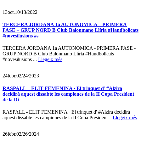
13
oct.
10/13/2022
TERCERA JORDANA 1a AUTONÒMICA – PRIMERA
FASE – GRUP NORD B Club Balonmano Llíria #Handbolicats
#novesilusions #s
TERCERA JORDANA 1a AUTONÒMICA - PRIMERA FASE -
GRUP NORD B Club Balonmano Llíria #Handbolicats
#novesilusions ...
Llegeix més
24
febr.
02/24/2023
RASPALL – ELIT FEMENINA · El trinquet d’ #Alzira
decidirà aquest dissabte les campiones de la II Copa President
de la Di
RASPALL - ELIT FEMENINA · El trinquet d' #Alzira decidirà
aquest dissabte les campiones de la II Copa President...
Llegeix més
26
febr.
02/26/2024