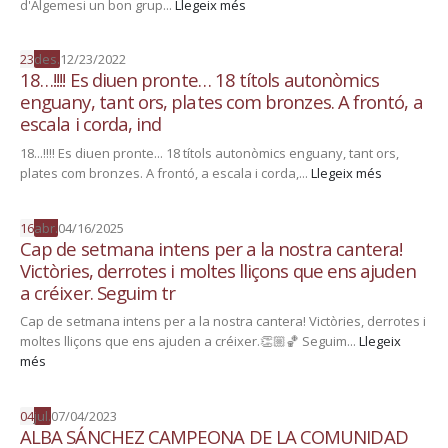
d'Algemesi un bon grup...
Llegeix més
23
des.
12/23/2022
18…!!!! Es diuen pronte… 18 títols autonòmics
enguany, tant ors, plates com bronzes. A frontó, a
escala i corda, ind
18...!!!! Es diuen pronte... 18 títols autonòmics enguany, tant ors,
plates com bronzes. A frontó, a escala i corda,...
Llegeix més
16
abr.
04/16/2025
Cap de setmana intens per a la nostra cantera!
Victòries, derrotes i moltes lliçons que ens ajuden
a créixer. Seguim tr
Cap de setmana intens per a la nostra cantera! Victòries, derrotes i
moltes lliçons que ens ajuden a créixer.👏🏼🏀 Seguim...
Llegeix
més
04
jul.
07/04/2023
ALBA SÁNCHEZ CAMPEONA DE LA COMUNIDAD