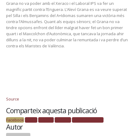
Grana no va poder amb el Xeraco i el Laboral IPS va fer un
magnífic partit contra l’Enguera. L’Aleví Grana es va veure superat
pel Silla i els Benjamins del A+Idiomas sumaren una victòria més
contra l’Almussafes. Quant als equips sèniors; el Grana no va
tindre opcions enfront del líder malgrat haver fet un bon primer
quart i el Maxcolchon d’Autonòmica, que tancava la jornada ahir
dilluns a la nit, no va poder culminar la remuntada i va perdre d’un
contra els Maristes de València.
Source
Comparteix aquesta publicació
Facebook
Twitter
LinkedIn
Google +
Correu electrònic
Autor