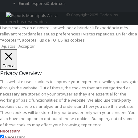
Email:
esports@alzira.es
© Copyright 2025. Todos los
derechos reservados
Usem cookies en el nostre lloc web per a brindar-li l'experiència més
rellevant recordant les seues preferències i visites repetides. En fer clic a
"Acceptar", accepta l'ús de TOTES les cookies.
Ajustos
Acceptar
Tanca
Privacy Overview
This website uses cookies to improve your experience while you navigate
through the website. Out of these, the cookies that are categorized as
necessary are stored on your browser as they are essential for the
working of basic functionalities of the website. We also use third-party
cookies that help us analyze and understand how you use this website.
These cookies will be stored in your browser only with your consent. You
also have the option to opt-out of these cookies. But opting out of some
of these cookies may affect your browsing experience.
Necessary
Necessary