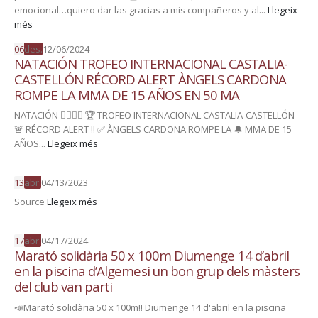
emocional…quiero dar las gracias a mis compañeros y al...
Llegeix
més
06
des.
12/06/2024
NATACIÓN TROFEO INTERNACIONAL CASTALIA-
CASTELLÓN RÉCORD ALERT ÀNGELS CARDONA
ROMPE LA MMA DE 15 AÑOS EN 50 MA
NATACIÓN 🏊‍♀️🏊‍♂️ 🏆 TROFEO INTERNACIONAL CASTALIA-CASTELLÓN
🚨 RÉCORD ALERT ‼️ ✅ ÀNGELS CARDONA ROMPE LA 🔔 MMA DE 15
AÑOS...
Llegeix més
13
abr.
04/13/2023
Source
Llegeix més
17
abr.
04/17/2024
Marató solidària 50 x 100m Diumenge 14 d’abril
en la piscina d’Algemesi un bon grup dels màsters
del club van parti
📣Marató solidària 50 x 100m‼️ Diumenge 14 d'abril en la piscina