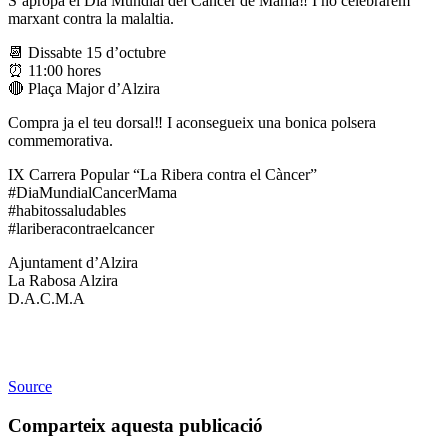
S’apropa el Dia Mundial del Càncer de Mama‼️ I ho celebrarem
marxant contra la malaltia.
📆 Dissabte 15 d’octubre
⏰ 11:00 hores
🔴 Plaça Major d’Alzira
Compra ja el teu dorsal‼️ I aconsegueix una bonica polsera
commemorativa.
IX Carrera Popular “La Ribera contra el Càncer”
#DiaMundialCancerMama
#habitossaludables
#lariberacontraelcancer
Ajuntament d’Alzira
La Rabosa Alzira
D.A.C.M.A
Source
Comparteix aquesta publicació