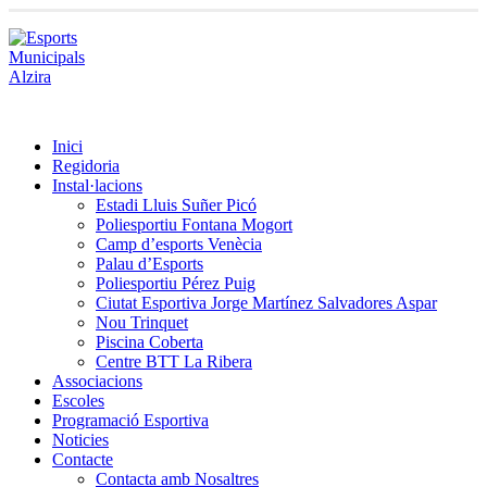
Inici
Regidoria
Instal·lacions
Estadi Lluis Suñer Picó
Poliesportiu Fontana Mogort
Camp d’esports Venècia
Palau d’Esports
Poliesportiu Pérez Puig
Ciutat Esportiva Jorge Martínez Salvadores Aspar
Nou Trinquet
Piscina Coberta
Centre BTT La Ribera
Associacions
Escoles
Programació Esportiva
Noticies
Contacte
Contacta amb Nosaltres