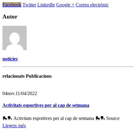
Facebook
Twitter
LinkedIn
Google +
Correu electrònic
Autor
noticies
relacionats Publicacions
04
nov.
11/04/2022
Activitats esportives per al cap de setmana
🛼🏓 Activitats esportives per al cap de setmana 🛼🏓 Source
Llegeix més