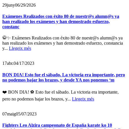
29
juny
06/29/2026
Exámenes Realizados con éxito 80 de nuestr@s alumn@s ya
han realizado los exámenes y han demostrado esfuerzo,
constanc
🥋✨ Exámenes Realizados con éxito 80 de nuestr@s alumn@s ya
han realizado los exámenes y han demostrado esfuerzo, constancia
y...
Llegeix més
17
abr.
04/17/2023
BON DIA! Esto fue el sábado. La victoria era importante, pero
no podemos bajar los brazos, y desde YA nos ponemos ‘m
❤️ BON DIA! ⚽️ Esto fue el sábado. La victoria era importante,
pero no podemos bajar los brazos, y...
Llegeix més
07
maig
05/07/2023
Fighters Leo Alzira campeonato de España karate ko 10