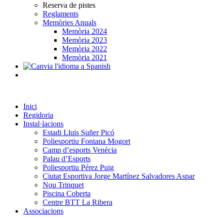
Reserva de pistes
Reglaments
Memòries Anuals
Memòria 2024
Memòria 2023
Memòria 2022
Memòria 2021
Inici
Regidoria
Instal·lacions
Estadi Lluis Suñer Picó
Poliesportiu Fontana Mogort
Camp d’esports Venècia
Palau d’Esports
Poliesportiu Pérez Puig
Ciutat Esportiva Jorge Martínez Salvadores Aspar
Nou Trinquet
Piscina Coberta
Centre BTT La Ribera
Associacions