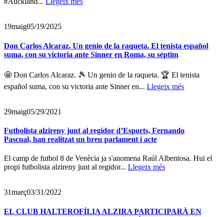
#Auckland...
Llegeix més
19
maig
05/19/2025
Don Carlos Alcaraz. Un genio de la raqueta. El tenista español
suma, con su victoria ante Sinner en Roma, su séptim
🤩 Don Carlos Alcaraz. 🎾 Un genio de la raqueta. 🏆 El tenista
español suma, con su victoria ante Sinner en...
Llegeix més
29
maig
05/29/2021
Futbolista alzireny junt al regidor d’Esports, Fernando
Pascual, han realitzat un breu parlament i acte
El camp de futbol 8 de Venècia ja s'anomena Raúl Albentosa. Hui el
propi futbolista alzireny junt al regidor...
Llegeix més
31
març
03/31/2022
EL CLUB HALTEROFÍLIA ALZIRA PARTICIPARÀ EN