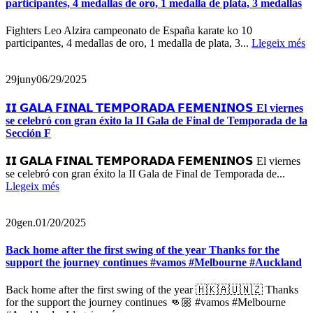
participantes, 4 medallas de oro, 1 medalla de plata, 3 medallas
Fighters Leo Alzira campeonato de España karate ko 10
participantes, 4 medallas de oro, 1 medalla de plata, 3...
Llegeix més
29
juny
06/29/2025
𝗜𝗜 𝗚𝗔𝗟𝗔 𝗙𝗜𝗡𝗔𝗟 𝗧𝗘𝗠𝗣𝗢𝗥𝗔𝗗𝗔 𝗙𝗘𝗠𝗘𝗡𝗜𝗡𝗢𝗦 El viernes
se celebró con gran éxito la II Gala de Final de Temporada de la
Sección F
𝗜𝗜 𝗚𝗔𝗟𝗔 𝗙𝗜𝗡𝗔𝗟 𝗧𝗘𝗠𝗣𝗢𝗥𝗔𝗗𝗔 𝗙𝗘𝗠𝗘𝗡𝗜𝗡𝗢𝗦 El viernes
se celebró con gran éxito la II Gala de Final de Temporada de...
Llegeix més
20
gen.
01/20/2025
Back home after the first swing of the year Thanks for the
support the journey continues #vamos #Melbourne #Auckland
Back home after the first swing of the year 🇭🇰🇦🇺🇳🇿 Thanks
for the support the journey continues 👊🏼 #vamos #Melbourne