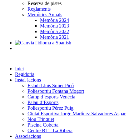
Reserva de pistes
Reglaments
Memòries Anuals
Memòria 2024
Memòria 2023
Memòria 2022
Memòria 2021
Inici
Regidoria
Instal·lacions
Estadi Lluis Suñer Picó
Poliesportiu Fontana Mogort
Camp d’esports Venècia
Palau d’Esports
Poliesportiu Pérez Puig
Ciutat Esportiva Jorge Martínez Salvadores Aspar
Nou Trinquet
Piscina Coberta
Centre BTT La Ribera
Associacions