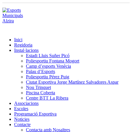
Inici
Regidoria
Instal·lacions
Estadi Lluis Suñer Picó
Poliesportiu Fontana Mogort
Camp d’esports Venècia
Palau d’Esports
Poliesportiu Pérez Puig
Ciutat Esportiva Jorge Martínez Salvadores Aspar
Nou Trinquet
Piscina Coberta
Centre BTT La Ribera
Associacions
Escoles
Programació Esportiva
Noticies
Contacte
Contacta amb Nosaltres