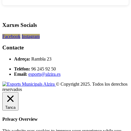
Xarxes Socials
Facebook
Instagram
Contacte
Adreça:
Rambla 23
Telèfon:
96 245 92 50
Email:
esports@alzira.es
© Copyright 2025. Todos los derechos
reservados
Tanca
Privacy Overview
This website uses cookies to improve your experience while you
navigate through the website. Out of these, the cookies that are