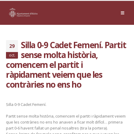
Silla 0-9 Cadet Femení. Partit
29
sense molta història,
oct.
comencem el partit i
ràpidament veiem que les
contràries no ens ho
Silla 0-9 Cadet Femení.
Partit sense molta història, comencem el partit i ràpidament veiem
que les contràries no ens ho anaven a ficar molt difícil… primera
part 0-6 havent fallat un penal nosaltres (tira la portera).
Sense ànims de fer mala sang, aprofitem per a que juguen les