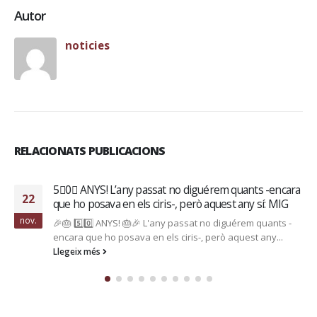
Autor
noticies
RELACIONATS PUBLICACIONS
𝐏𝐫𝐞𝐬𝐞𝐧𝐭𝐚𝐜𝐢𝐨́ 𝐩𝐫𝐢𝐦𝐞𝐫 𝐞𝐪𝐮𝐢𝐩
16
🙌🏼 𝐏𝐫𝐞𝐬𝐞𝐧𝐭𝐚𝐜𝐢𝐨́ 𝐩𝐫𝐢𝐦𝐞𝐫 𝐞𝐪𝐮𝐢𝐩 🙌🏼 Source
gen.
Llegeix més