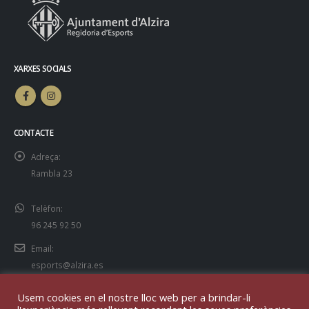
XARXES SOCIALS
CONTACTE
Adreça:
Rambla 23
Telèfon:
96 245 92 50
Email:
esports@alzira.es
Usem cookies en el nostre lloc web per a brindar-li