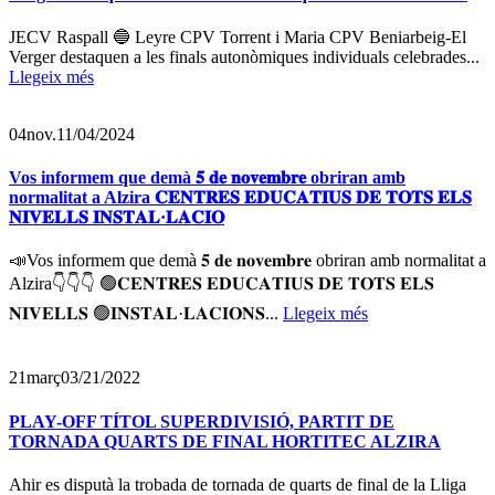
JECV Raspall 🔵 Leyre CPV Torrent i Maria CPV Beniarbeig-El
Verger destaquen a les finals autonòmiques individuals celebrades...
Llegeix més
04
nov.
11/04/2024
Vos informem que demà 𝟓 𝐝𝐞 𝐧𝐨𝐯𝐞𝐦𝐛𝐫𝐞 obriran amb
normalitat a Alzira 𝐂𝐄𝐍𝐓𝐑𝐄𝐒 𝐄𝐃𝐔𝐂𝐀𝐓𝐈𝐔𝐒 𝐃𝐄 𝐓𝐎𝐓𝐒 𝐄𝐋𝐒
𝐍𝐈𝐕𝐄𝐋𝐋𝐒 𝐈𝐍𝐒𝐓𝐀𝐋·𝐋𝐀𝐂𝐈𝐎
📣Vos informem que demà 𝟓 𝐝𝐞 𝐧𝐨𝐯𝐞𝐦𝐛𝐫𝐞 obriran amb normalitat a
Alzira👇👇👇 🟢𝐂𝐄𝐍𝐓𝐑𝐄𝐒 𝐄𝐃𝐔𝐂𝐀𝐓𝐈𝐔𝐒 𝐃𝐄 𝐓𝐎𝐓𝐒 𝐄𝐋𝐒
𝐍𝐈𝐕𝐄𝐋𝐋𝐒 🟢𝐈𝐍𝐒𝐓𝐀𝐋·𝐋𝐀𝐂𝐈𝐎𝐍𝐒...
Llegeix més
21
març
03/21/2022
PLAY-OFF TÍTOL SUPERDIVISIÓ, PARTIT DE
TORNADA QUARTS DE FINAL HORTITEC ALZIRA
Ahir es disputà la trobada de tornada de quarts de final de la Lliga