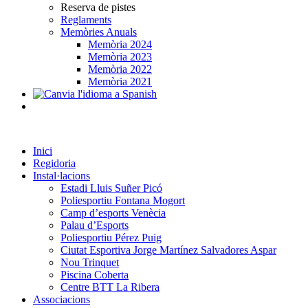
Reserva de pistes
Reglaments
Memòries Anuals
Memòria 2024
Memòria 2023
Memòria 2022
Memòria 2021
Inici
Regidoria
Instal·lacions
Estadi Lluis Suñer Picó
Poliesportiu Fontana Mogort
Camp d’esports Venècia
Palau d’Esports
Poliesportiu Pérez Puig
Ciutat Esportiva Jorge Martínez Salvadores Aspar
Nou Trinquet
Piscina Coberta
Centre BTT La Ribera
Associacions