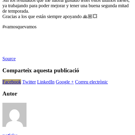
Sin los resultados que me habría gustado tener estos últimos meses,
ya trabajando para poder mejorar y tener una buena segunda mitad
de temporada.
Gracias a los que están siempre apoyando 🙏🏼💥
#vamosquevamos
Source
Comparteix aquesta publicació
Facebook
Twitter
LinkedIn
Google +
Correu electrònic
Autor