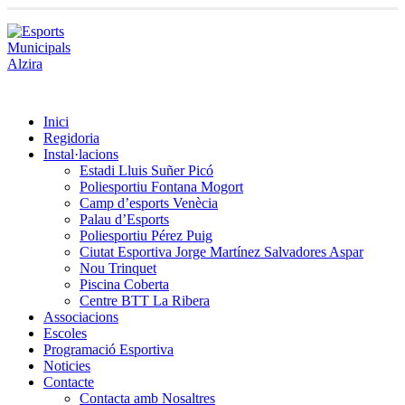
Inici
Regidoria
Instal·lacions
Estadi Lluis Suñer Picó
Poliesportiu Fontana Mogort
Camp d’esports Venècia
Palau d’Esports
Poliesportiu Pérez Puig
Ciutat Esportiva Jorge Martínez Salvadores Aspar
Nou Trinquet
Piscina Coberta
Centre BTT La Ribera
Associacions
Escoles
Programació Esportiva
Noticies
Contacte
Contacta amb Nosaltres