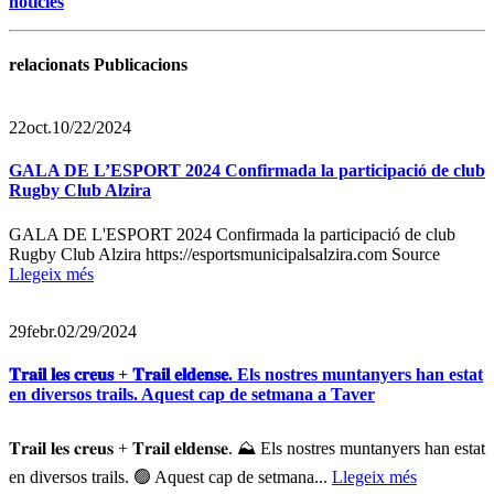
noticies
relacionats Publicacions
22
oct.
10/22/2024
GALA DE L’ESPORT 2024 Confirmada la participació de club
Rugby Club Alzira
GALA DE L'ESPORT 2024 Confirmada la participació de club
Rugby Club Alzira https://esportsmunicipalsalzira.com Source
Llegeix més
29
febr.
02/29/2024
𝐓𝐫𝐚𝐢𝐥 𝐥𝐞𝐬 𝐜𝐫𝐞𝐮𝐬 + 𝐓𝐫𝐚𝐢𝐥 𝐞𝐥𝐝𝐞𝐧𝐬𝐞. Els nostres muntanyers han estat
en diversos trails. Aquest cap de setmana a Taver
𝐓𝐫𝐚𝐢𝐥 𝐥𝐞𝐬 𝐜𝐫𝐞𝐮𝐬 + 𝐓𝐫𝐚𝐢𝐥 𝐞𝐥𝐝𝐞𝐧𝐬𝐞. ⛰️ Els nostres muntanyers han estat
en diversos trails. 🟢 Aquest cap de setmana...
Llegeix més