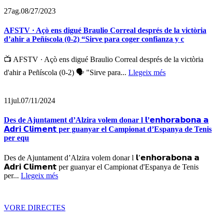
27
ag.
08/27/2023
AFSTV · Açò ens digué Braulio Correal després de la victòria
d’ahir a Peñíscola (0-2) “Sirve para coger confianza y c
📺 AFSTV · Açò ens digué Braulio Correal després de la victòria
d'ahir a Peñíscola (0-2) 🗣️ "Sirve para...
Llegeix més
11
jul.
07/11/2024
Des de Ajuntament d’Alzira volem donar l 𝗹’𝗲𝗻𝗵𝗼𝗿𝗮𝗯𝗼𝗻𝗮 𝗮
𝗔𝗱𝗿𝗶 𝗖𝗹𝗶𝗺𝗲𝗻𝘁 per guanyar el Campionat d’Espanya de Tenis
per equ
Des de Ajuntament d’Alzira volem donar l 𝗹’𝗲𝗻𝗵𝗼𝗿𝗮𝗯𝗼𝗻𝗮 𝗮
𝗔𝗱𝗿𝗶 𝗖𝗹𝗶𝗺𝗲𝗻𝘁 per guanyar el Campionat d'Espanya de Tenis
per...
Llegeix més
VORE DIRECTES