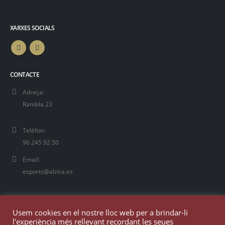
XARXES SOCIALS
CONTACTE
Adreça:
Rambla 23
Telèfon:
96 245 92 50
Email:
esports@alzira.es
Usem cookies en el nostre lloc web per a brindar-li
l'experiència més rellevant recordant les seues