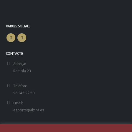
XARXES SOCIALS
CONTACTE
Adreça:
Rambla 23
Telèfon:
96 245 92 50
Email:
esports@alzira.es