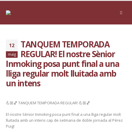
TANQUEM TEMPORADA
12
REGULAR! El nostre Sènior
maig
Inmoking posa punt final a una
lliga regular molt lluitada amb
un intens
💪🏼🏀 TANQUEM TEMPORADA REGULAR! 💪🏼🏀
El nostre Sènior Inmoking posa punt final a una lliga regular molt
lluitada amb un intens cap de setmana de doble jornada al Pérez
Puig!