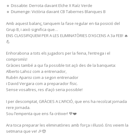
🔹 Dissabte: Derrota davant Elche X Raíz Verde
🔹 Diumenge: Victòria davant CB Tabernes Blanques B
Amb aquest balanç, tanquem la fase regular en 6a posició del
Grup B, i això significa que…
ENS CLASSIFIQUEM PER A LES ELIMINATÒRIES D’ASCENS A 3a FEB! 🔥
💪
Enhorabona a tots els jugadors per la feina, l’entrega i el
compromís!
Gràcies també a qui fa possible tot açò des de la banqueta:
Alberto Lahoz com a entrenador,
Rubén Aparisi com a segon entrenador
i David Vergara com a preparador físic.
Sense vosaltres, res d’açò seria possible!
I per descomptat, GRÀCIES A L’AFICIÓ, que ens ha recolzat jornada
rere jornada.
Sou l’empenta que ens fa créixer! 💙❤️
Ara toca preparar les eliminatòries amb força i il·lusió. Ens veiem la
setmana que ve! 🎉😍