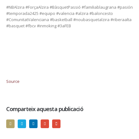
#NBAlzira #ForçaAlzira #BàsquetPassió #familiablaugrana #pasión
#temporada2425 #equipo #valencia #alzira #baloncesto
#ComunitatValenciana #basketball #noubasquetalzira #riberaalta
#basquet #fbcv #inmoking #3aFEB
Source
Comparteix aquesta publicació