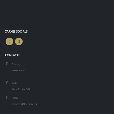
XARXES SOCIALS
CONTACTE
Adreça:
Rambla 23
Telèfon:
96 245 92 50
Email:
esports@alzira.es