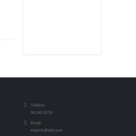
Telèfon:
96 245 92 50
Email:
esports@alzira.es