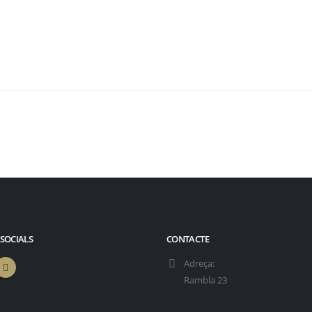
 SOCIALS
CONTACTE
Adreça:
Rambla 23