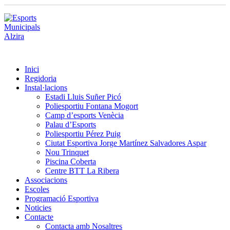
Inici
Regidoria
Instal·lacions
Estadi Lluis Suñer Picó
Poliesportiu Fontana Mogort
Camp d’esports Venècia
Palau d’Esports
Poliesportiu Pérez Puig
Ciutat Esportiva Jorge Martínez Salvadores Aspar
Nou Trinquet
Piscina Coberta
Centre BTT La Ribera
Associacions
Escoles
Programació Esportiva
Noticies
Contacte
Contacta amb Nosaltres