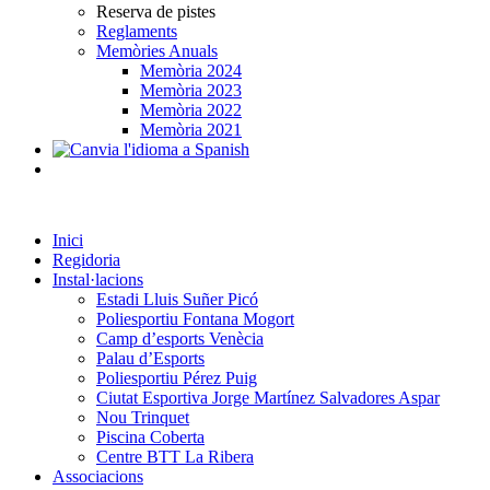
Reserva de pistes
Reglaments
Memòries Anuals
Memòria 2024
Memòria 2023
Memòria 2022
Memòria 2021
Inici
Regidoria
Instal·lacions
Estadi Lluis Suñer Picó
Poliesportiu Fontana Mogort
Camp d’esports Venècia
Palau d’Esports
Poliesportiu Pérez Puig
Ciutat Esportiva Jorge Martínez Salvadores Aspar
Nou Trinquet
Piscina Coberta
Centre BTT La Ribera
Associacions