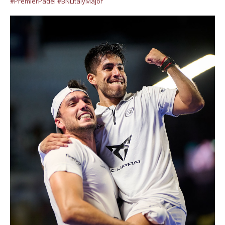
#PremierPadel
#BNLItalyMajor