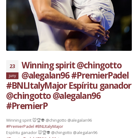
Winning spirit @chingotto
23
@alegalan96 #PremierPadel
juny
#BNLItalyMajor Espíritu ganador
@chingotto @alegalan96
#PremierP
Winning spirit 🐭🏆👽 @chingotto @alegalan96
#PremierPadel
#BNLItalyMajor
Espíritu ganador 🐭🏆👽 @chingotto @alegalan96