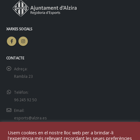
XARXES SOCIALS
CONTACTE
Adreça:
Rambla 23
Telèfon:
96 245 92 50
Email:
esports@alzira.es
Usem cookies en el nostre lloc web per a brindar-li
l'experiència més rellevant recordant les seues preferències