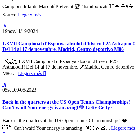
Campions Infantil Masculí Preferent 🏆 #handbolicats🤾‍♀️🔥 💙♥️💙
Source
Llegeix més
19
nov.
11/19/2024
LXVII Campionat d’Espanya absolut d’hivern P25 Astrapool!!
Del 14 al 17 de novembre. Madrid, Centro deportivo M86
📣🇪🇦 LXVII Campionat d'Espanya absolut d'hivern P25
Astrapool!! Del 14 al 17 de novembre. 📍Madrid, Centro deportivo
M86 ...
Llegeix més
05
set.
09/05/2023
Back in the quarters at the US Open Tennis Championships!
Can’t wait! Your energy is amazing! 🫶 Getty Getty ·
Back in the quarters at the US Open Tennis Championships! ❤️
🇺🇸 Can't wait! Your energy is amazing! 🫶🏻🔥 📸...
Llegeix més