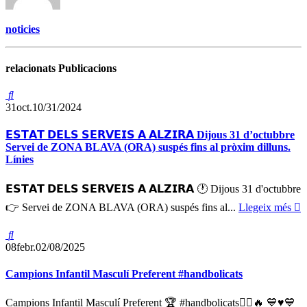
noticies
relacionats Publicacions
31
oct.
10/31/2024
𝗘𝗦𝗧𝗔𝗧 𝗗𝗘𝗟𝗦 𝗦𝗘𝗥𝗩𝗘𝗜𝗦 𝗔 𝗔𝗟𝗭𝗜𝗥𝗔 Dijous 31 d’octubbre
Servei de ZONA BLAVA (ORA) suspés fins al pròxim dilluns.
Línies
𝗘𝗦𝗧𝗔𝗧 𝗗𝗘𝗟𝗦 𝗦𝗘𝗥𝗩𝗘𝗜𝗦 𝗔 𝗔𝗟𝗭𝗜𝗥𝗔 🕐 Dijous 31 d'octubbre
👉 Servei de ZONA BLAVA (ORA) suspés fins al...
Llegeix més
08
febr.
02/08/2025
Campions Infantil Masculí Preferent #handbolicats
Campions Infantil Masculí Preferent 🏆 #handbolicats🤾‍♀️🔥 💙♥️💙