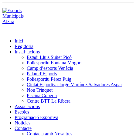
Inici
Regidoria
Instal·lacions
Estadi Lluis Suñer Picó
Poliesportiu Fontana Mogort
Camp d’esports Venècia
Palau d’Esports
Poliesportiu Pérez Puig
Ciutat Esportiva Jorge Martínez Salvadores Aspar
Nou Trinquet
Piscina Coberta
Centre BTT La Ribera
Associacions
Escoles
Programació Esportiva
Noticies
Contacte
Contacta amb Nosaltres