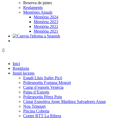
Reserva de pistes
Reglaments
Memòries Anuals
Memòria 2024
Memòria 2023
Memòria 2022
Memòria 2021
Inici
Regidoria
Instal·lacions
Estadi Lluis Suñer Picó
Poliesportiu Fontana Mogort
Camp d’esports Venècia
Palau d’Esports
Poliesportiu Pérez Puig
Ciutat Esportiva Jorge Martínez Salvadores Aspar
Nou Trinquet
Piscina Coberta
Centre BTT La Ribera