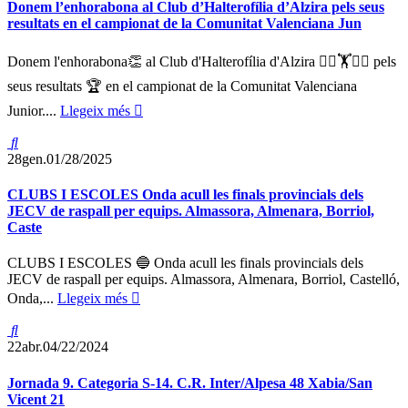
Donem l’enhorabona al Club d’Halterofília d’Alzira pels seus
resultats en el campionat de la Comunitat Valenciana Jun
Donem l'enhorabona👏 al Club d'Halterofília d'Alzira 🏋️‍♀️🏋️🏋️‍♂️ pels
seus resultats 🏆 en el campionat de la Comunitat Valenciana
Junior....
Llegeix més
28
gen.
01/28/2025
CLUBS I ESCOLES Onda acull les finals provincials dels
JECV de raspall per equips. Almassora, Almenara, Borriol,
Caste
CLUBS I ESCOLES 🔵 Onda acull les finals provincials dels
JECV de raspall per equips. Almassora, Almenara, Borriol, Castelló,
Onda,...
Llegeix més
22
abr.
04/22/2024
Jornada 9. Categoria S-14. C.R. Inter/Alpesa 48 Xabia/San
Vicent 21