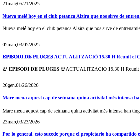
21
maig
05/21/2025
Nueva melé hoy en el club petanca Alzira que nos sirve de entre
Nueva melé hoy en el club petanca Alzira que nos sirve de entrenami
05
març
03/05/2025
𝐄𝐏𝐈𝐒𝐎𝐃𝐈 𝐃𝐄 𝐏𝐋𝐔𝐆𝐄𝐒 ACTUALITZACIÓ 15.30 H Reunit e
🚨 𝐄𝐏𝐈𝐒𝐎𝐃𝐈 𝐃𝐄 𝐏𝐋𝐔𝐆𝐄𝐒 🚨ACTUALITZACIÓ 15.30 H Reunit
26
gen.
01/26/2026
Mare meua aquest cap de setmana quina activitat més intensa han
Mare meua aquest cap de setmana quina activitat més intensa han tingu
23
març
03/23/2026
Por lo general, esto sucede porque el propietario ha compartido 