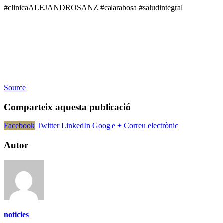
#clinicaALEJANDROSANZ #calarabosa #saludintegral
Source
Comparteix aquesta publicació
Facebook
Twitter
LinkedIn
Google +
Correu electrònic
Autor
noticies