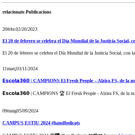
relacionats Publicacions
20
febr.
02/20/2023
El 20 de febrero se celebra el Día Mundial de la Justicia Social, c
El 20 de febrero se celebra el Día Mundial de la Justicia Social, con la
11
març
03/11/2024
𝗘𝘀𝗰𝗼𝗹𝗮𝟯𝟲𝟬 | CAMPIONS El Fresh People – Alzira FS, de la 
𝗘𝘀𝗰𝗼𝗹𝗮𝟯𝟲𝟬 | CAMPIONS 🏆 El Fresh People - Alzira FS, de la 
09
maig
05/09/2024
CAMPUS ESTIU 2024 #handbolicats