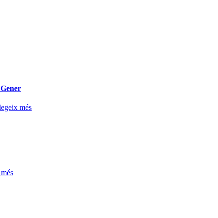
a Gener
legeix més
 més