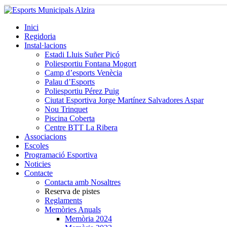
Inici
Regidoria
Instal·lacions
Estadi Lluis Suñer Picó
Poliesportiu Fontana Mogort
Camp d’esports Venècia
Palau d’Esports
Poliesportiu Pérez Puig
Ciutat Esportiva Jorge Martínez Salvadores Aspar
Nou Trinquet
Piscina Coberta
Centre BTT La Ribera
Associacions
Escoles
Programació Esportiva
Noticies
Contacte
Contacta amb Nosaltres
Reserva de pistes
Reglaments
Memòries Anuals
Memòria 2024