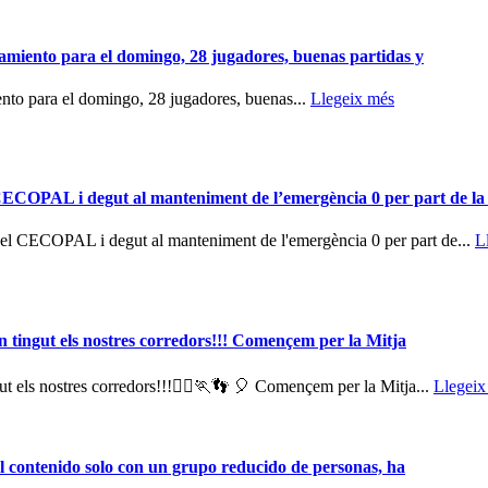
namiento para el domingo, 28 jugadores, buenas partidas y
ento para el domingo, 28 jugadores, buenas...
Llegeix més
l CECOPAL i degut al manteniment de l’emergència 0 per part de l
 el CECOPAL i degut al manteniment de l'emergència 0 per part de...
L
 tingut els nostres corredors!!! Començem per la Mitja
t els nostres corredors!!!🏃‍♀️🏃👣 🎈 Començem per la Mitja...
Llegeix
el contenido solo con un grupo reducido de personas, ha