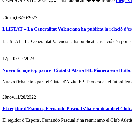
CAMPUS ESTIU 2024 😍🔜 #handbolicats ❤️💙❤️ Source
Llegeix
20
març
03/20/2023
LLISTAT – La Generalitat Valenciana ha publicat la relació d’espo
LLISTAT - La Generalitat Valenciana ha publicat la relació d’esportist
12
jul.
07/12/2023
Nuevo fichaje top para el Ciutat d’Alzira FB. Pionera en el fútb
Nuevo fichaje top para el Ciutat d'Alzira FB. Pionera en el fútbol fe
28
nov.
11/28/2022
El regidor d’Esports, Fernando Pascual s’ha reunit amb el Club 
El regidor d’Esports, Fernando Pascual s’ha reunit amb el Club Atlet