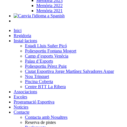
Memòria 2023
Memòria 2022
Memòria 2021
Inici
Regidoria
Instal·lacions
Estadi Lluis Suñer Picó
Poliesportiu Fontana Mogort
Camp d’esports Venècia
Palau d’Esports
Poliesportiu Pérez Puig
Ciutat Esportiva Jorge Martínez Salvadores Aspar
Nou Trinquet
Piscina Coberta
Centre BTT La Ribera
Associacions
Escoles
Programació Esportiva
Noticies
Contacte
Contacta amb Nosaltres
Reserva de pistes