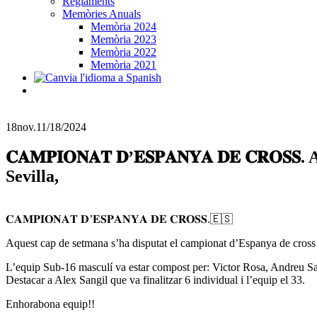
Reglaments
Memòries Anuals
Memòria 2024
Memòria 2023
Memòria 2022
Memòria 2021
18
nov.
11/18/2024
𝐂𝐀𝐌𝐏𝐈𝐎𝐍𝐀𝐓 𝐃’𝐄𝐒𝐏𝐀𝐍𝐘𝐀 𝐃𝐄 𝐂𝐑
Sevilla,
𝐂𝐀𝐌𝐏𝐈𝐎𝐍𝐀𝐓 𝐃’𝐄𝐒𝐏𝐀𝐍𝐘𝐀 𝐃𝐄 𝐂𝐑𝐎𝐒𝐒.🇪🇸
Aquest cap de setmana s’ha disputat el campionat d’Espanya de cross pe
L’equip Sub-16 masculí va estar compost per: Victor Rosa, Andreu San
Destacar a Alex Sangil que va finalitzar 6 individual i l’equip el 33.
Enhorabona equip!!