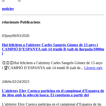
noticies
relacionats Publicacions
03
juny
06/03/2026
Hui felicitem a l’alzireny Carles Sangrós Gómez de 13 anys i
CAMPIÓ D’ESPANYA sub 14 triatló B (salt de llargada/1000m
i
👏👏👏Hui felicitem a l’alzireny Carles Sangrós Gómez de 13 anys
i 🏆CAMPIÓ D’ESPANYA sub 14 triatló B (salt de...
Llegeix més
24
febr.
02/24/2023
L’alzireny Eloy Cuenca participa en el campionat d’Espanya de
jiu jitsu amb la selecció basca. El coneixem a partir del
L'alzireny Eloy Cuenca participa en el campionat d’Espanya de jiu