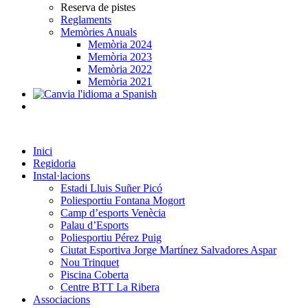
Reserva de pistes
Reglaments
Memòries Anuals
Memòria 2024
Memòria 2023
Memòria 2022
Memòria 2021
Inici
Regidoria
Instal·lacions
Estadi Lluis Suñer Picó
Poliesportiu Fontana Mogort
Camp d’esports Venècia
Palau d’Esports
Poliesportiu Pérez Puig
Ciutat Esportiva Jorge Martínez Salvadores Aspar
Nou Trinquet
Piscina Coberta
Centre BTT La Ribera
Associacions