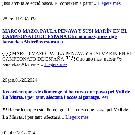
jitsu amb la selecció basca. El coneixem a partir...
Llegeix més
28
nov.
11/28/2024
MARCO MAZO, PAULA PENAVA Y SUSI MARÍN EN EL
CAMPEONATO DE ESPAÑA Otro año más, nuestr@s
karatekas Alzireños estarán p
🇪🇸MARCO MAZO, PAULA PENAVA Y SUSI MARÍN EN EL
CAMPEONATO DE ESPAÑA 🇪🇸 Otro año más, nuestr@s
karatekas Alzireños...
Llegeix més
26
gen.
01/26/2024
Recordem que este diumenge hi ha cursa que passa pel 𝐕𝐚𝐥𝐥 𝐝𝐞
𝐋𝐚 𝐌𝐮𝐫𝐭𝐚, i per tant, 𝐚𝐟𝐞𝐜𝐭𝐚𝐫𝐚̀ 𝐥’𝐚𝐜𝐜𝐞́𝐬 𝐚𝐥 𝐩𝐚𝐫𝐚𝐭𝐠𝐞. Per
❗️❗️❗️ Recordem que este diumenge hi ha cursa que passa pel 𝐕𝐚𝐥𝐥 𝐝𝐞
𝐋𝐚 𝐌𝐮𝐫𝐭𝐚, i per tant, 𝐚𝐟𝐞𝐜𝐭𝐚𝐫𝐚̀...
Llegeix més
01
jul.
07/01/2024