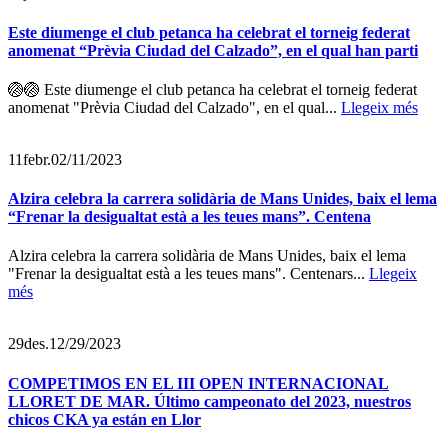
Este diumenge el club petanca ha celebrat el torneig federat
anomenat “Prèvia Ciudad del Calzado”, en el qual han parti
🏐🏐 Este diumenge el club petanca ha celebrat el torneig federat
anomenat "Prèvia Ciudad del Calzado", en el qual...
Llegeix més
11
febr.
02/11/2023
Alzira celebra la carrera solidària de Mans Unides, baix el lema
“Frenar la desigualtat està a les teues mans”. Centena
Alzira celebra la carrera solidària de Mans Unides, baix el lema
"Frenar la desigualtat està a les teues mans". Centenars...
Llegeix
més
29
des.
12/29/2023
COMPETIMOS EN EL III OPEN INTERNACIONAL
LLORET DE MAR. Último campeonato del 2023, nuestros
chicos CKA ya están en Llor