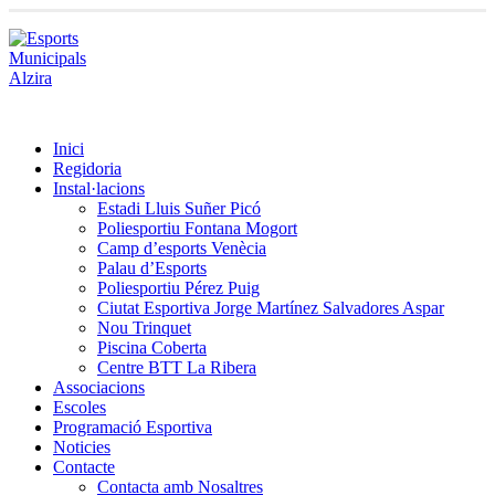
Inici
Regidoria
Instal·lacions
Estadi Lluis Suñer Picó
Poliesportiu Fontana Mogort
Camp d’esports Venècia
Palau d’Esports
Poliesportiu Pérez Puig
Ciutat Esportiva Jorge Martínez Salvadores Aspar
Nou Trinquet
Piscina Coberta
Centre BTT La Ribera
Associacions
Escoles
Programació Esportiva
Noticies
Contacte
Contacta amb Nosaltres