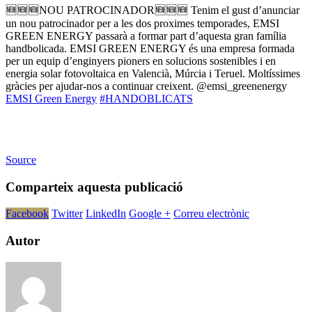
🆕🆕🆕NOU PATROCINADOR🆕🆕🆕 Tenim el gust d’anunciar
un nou patrocinador per a les dos proximes temporades, EMSI
GREEN ENERGY passarà a formar part d’aquesta gran família
handbolicada. EMSI GREEN ENERGY és una empresa formada
per un equip d’enginyers pioners en solucions sostenibles i en
energia solar fotovoltaica en Valencià, Múrcia i Teruel. Moltíssimes
gràcies per ajudar-nos a continuar creixent. @emsi_greenenergy
EMSI Green Energy
#HANDOBLICATS
Source
Comparteix aquesta publicació
Facebook
Twitter
LinkedIn
Google +
Correu electrònic
Autor