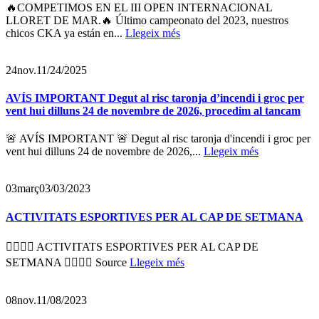
🔥COMPETIMOS EN EL III OPEN INTERNACIONAL
LLORET DE MAR.🔥 Último campeonato del 2023, nuestros
chicos CKA ya están en...
Llegeix més
24
nov.
11/24/2025
AVÍS IMPORTANT Degut al risc taronja d’incendi i groc per
vent hui dilluns 24 de novembre de 2026, procedim al tancam
🚨 AVÍS IMPORTANT 🚨 Degut al risc taronja d'incendi i groc per
vent hui dilluns 24 de novembre de 2026,...
Llegeix més
03
març
03/03/2023
ACTIVITATS ESPORTIVES PER AL CAP DE SETMANA
🏋️‍♂️🤼‍♀️ ACTIVITATS ESPORTIVES PER AL CAP DE
SETMANA 🤼‍♀️🏋️‍♂️ Source
Llegeix més
08
nov.
11/08/2023