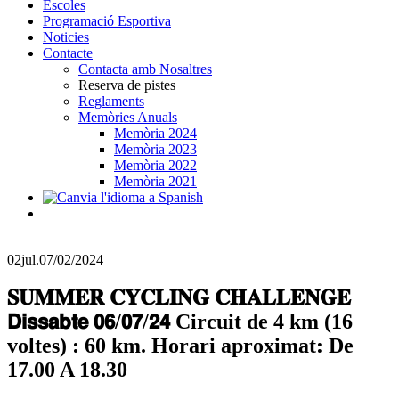
Escoles
Programació Esportiva
Noticies
Contacte
Contacta amb Nosaltres
Reserva de pistes
Reglaments
Memòries Anuals
Memòria 2024
Memòria 2023
Memòria 2022
Memòria 2021
02
jul.
07/02/2024
𝐒𝐔𝐌𝐌𝐄𝐑 𝐂𝐘𝐂𝐋𝐈𝐍𝐆 𝐂𝐇𝐀𝐋𝐋𝐄𝐍𝐆𝐄
𝗗𝗶𝘀𝘀𝗮𝗯𝘁𝗲 𝟬𝟲/𝟬𝟳/𝟮𝟰 Circuit de 4 km (16
voltes) : 60 km. Horari aproximat: De
17.00 A 18.30