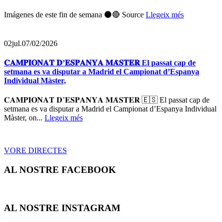
Imágenes de este fin de semana ⚫️🔴 Source
Llegeix més
02
jul.
07/02/2026
𝐂𝐀𝐌𝐏𝐈𝐎𝐍𝐀𝐓 𝐃’𝐄𝐒𝐏𝐀𝐍𝐘𝐀 𝐌𝐀̀𝐒𝐓𝐄𝐑 El passat cap de
setmana es va disputar a Madrid el Campionat d’Espanya
Individual Màster,
𝐂𝐀𝐌𝐏𝐈𝐎𝐍𝐀𝐓 𝐃’𝐄𝐒𝐏𝐀𝐍𝐘𝐀 𝐌𝐀̀𝐒𝐓𝐄𝐑 🇪🇸 El passat cap de
setmana es va disputar a Madrid el Campionat d’Espanya Individual
Màster, on...
Llegeix més
VORE DIRECTES
AL NOSTRE FACEBOOK
AL NOSTRE INSTAGRAM