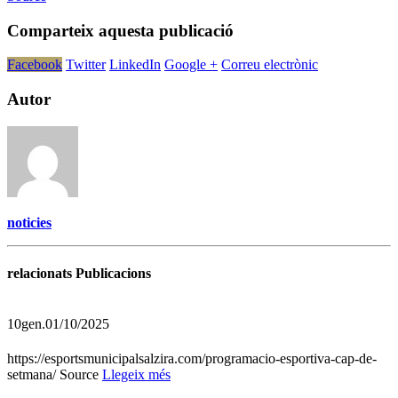
Comparteix aquesta publicació
Facebook
Twitter
LinkedIn
Google +
Correu electrònic
Autor
noticies
relacionats Publicacions
10
gen.
01/10/2025
https://esportsmunicipalsalzira.com/programacio-esportiva-cap-de-
setmana/ Source
Llegeix més