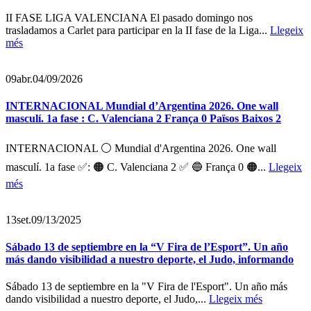
II FASE LIGA VALENCIANA El pasado domingo nos
trasladamos a Carlet para participar en la II fase de la Liga...
Llegeix
més
09
abr.
04/09/2026
INTERNACIONAL Mundial d’Argentina 2026. One wall
masculí. 1a fase : C. Valenciana 2 França 0 Països Baixos 2
INTERNACIONAL ⚪ Mundial d'Argentina 2026. One wall
masculí. 1a fase ✅: 🟠 C. Valenciana 2 ✅ 🔵 França 0 🟠...
Llegeix
més
13
set.
09/13/2025
Sábado 13 de septiembre en la “V Fira de l’Esport”. Un año
más dando visibilidad a nuestro deporte, el Judo, informando
Sábado 13 de septiembre en la "V Fira de l'Esport". Un año más
dando visibilidad a nuestro deporte, el Judo,...
Llegeix més