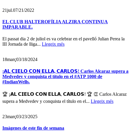
21
jul.
07/21/2022
EL CLUB HALTEROFÍLIA ALZIRA CONTINUA
IMPARABLE.
El passat dia 2 de juliol es va celebrar en el pavelló Julian Perea la
III Jornada de lliga...
Llegeix més
18
març
03/18/2024
¡𝗔𝗟 𝗖𝗜𝗘𝗟𝗢 𝗖𝗢𝗡 𝗘𝗟𝗟𝗔, 𝗖𝗔𝗥𝗟𝗢𝗦! Carlos Alcaraz supera a
Medvedev y conquista el título en el #ATP 1000 de
#IndianWells.
🏆 ¡𝗔𝗟 𝗖𝗜𝗘𝗟𝗢 𝗖𝗢𝗡 𝗘𝗟𝗟𝗔, 𝗖𝗔𝗥𝗟𝗢𝗦! 🏆 👏 Carlos Alcaraz
supera a Medvedev y conquista el título en el...
Llegeix més
23
març
03/23/2025
Imágenes de este fin de semana