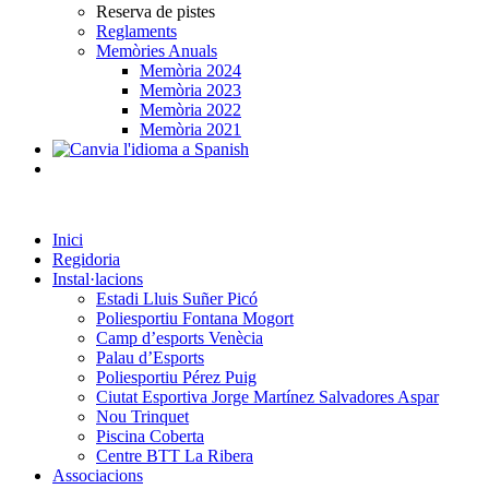
Reserva de pistes
Reglaments
Memòries Anuals
Memòria 2024
Memòria 2023
Memòria 2022
Memòria 2021
Inici
Regidoria
Instal·lacions
Estadi Lluis Suñer Picó
Poliesportiu Fontana Mogort
Camp d’esports Venècia
Palau d’Esports
Poliesportiu Pérez Puig
Ciutat Esportiva Jorge Martínez Salvadores Aspar
Nou Trinquet
Piscina Coberta
Centre BTT La Ribera
Associacions