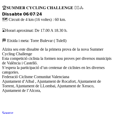
🏆𝐒𝐔𝐌𝐌𝐄𝐑 𝐂𝐘𝐂𝐋𝐈𝐍𝐆 𝐂𝐇𝐀𝐋𝐋𝐄𝐍𝐆𝐄 🚴‍♀️🚴
𝗗𝗶𝘀𝘀𝗮𝗯𝘁𝗲 𝟬𝟲/𝟬𝟳/𝟮𝟰
🗺 Circuit de 4 km (16 voltes) : 60 km.
⌛️Horari aproximat: De 17.00 A 18.30 h.
🏁 Eixida i meta: Torre Bulevar ( Tulell)
Alzira seu este dissabte de la primera prova de la nova Summer
Cycling Challenge
Esta competició ciclista la formen nou proves per diversos municipis
de València i Castelló.
S’espera la participació d’un centenar de ciclistes en les diverses
categories.
Federació Ciclisme Comunitat Valenciana
Ajuntament d’Albal , Ajuntament de Rocafort, Ajuntament de
Torrent, Ajuntament de LLombai, Ajuntament de Xeraco,
Ajuntament de l’Alcora,
Source