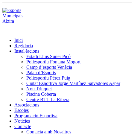
Inici
Regidoria
Instal·lacions
Estadi Lluis Suñer Picó
Poliesportiu Fontana Mogort
Camp d’esports Venècia
Palau d’Esports
Poliesportiu Pérez Puig
Ciutat Esportiva Jorge Martínez Salvadores Aspar
Nou Trinquet
Piscina Coberta
Centre BTT La Ribera
Associacions
Escoles
Programació Esportiva
Noticies
Contacte
Contacta amb Nosaltres