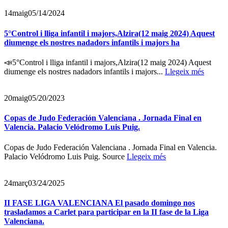
14
maig
05/14/2024
5°Control i lliga infantil i majors,Alzira(12 maig 2024) Aquest
diumenge els nostres nadadors infantils i majors ha
📣5°Control i lliga infantil i majors,Alzira(12 maig 2024) Aquest
diumenge els nostres nadadors infantils i majors...
Llegeix més
20
maig
05/20/2023
Copas de Judo Federación Valenciana . Jornada Final en
Valencia. Palacio Velódromo Luis Puig.
Copas de Judo Federación Valenciana . Jornada Final en Valencia.
Palacio Velódromo Luis Puig. Source
Llegeix més
24
març
03/24/2025
II FASE LIGA VALENCIANA El pasado domingo nos
trasladamos a Carlet para participar en la II fase de la Liga
Valenciana.