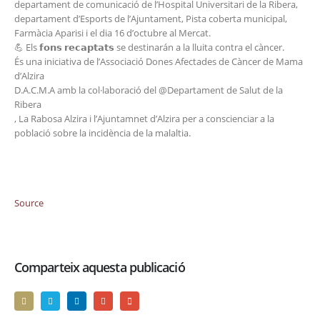
departament de comunicació de l’Hospital Universitari de la Ribera,
departament d’Esports de l’Ajuntament, Pista coberta municipal,
Farmàcia Aparisi i el dia 16 d’octubre al Mercat.
💪 Els 𝗳𝗼𝗻𝘀 𝗿𝗲𝗰𝗮𝗽𝘁𝗮𝘁𝘀 se destinarán a la lluita contra el càncer.
És una iniciativa de l’Associació Dones Afectades de Càncer de Mama
d’Alzira
D.A.C.M.A amb la col·laboració del @Departament de Salut de la
Ribera
, La Rabosa Alzira i l’Ajuntamnet d’Alzira per a conscienciar a la
població sobre la incidència de la malaltia.
Source
Comparteix aquesta publicació