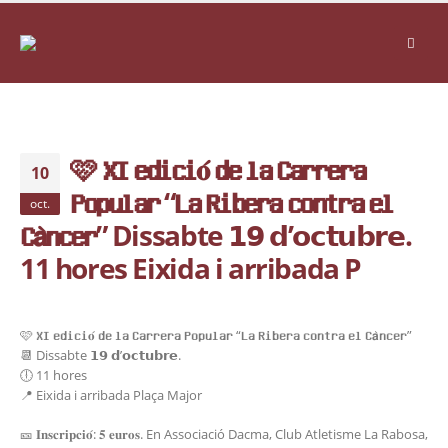
🩷 𝐗𝐈 𝐞𝐝𝐢𝐜𝐢𝐨́ 𝐝𝐞 𝐥𝐚 𝐂𝐚𝐫𝐫𝐞𝐫𝐚
10
𝐏𝐨𝐩𝐮𝐥𝐚𝐫 “𝗟𝗮 𝗥𝗶𝗯𝗲𝗿𝗮 𝗰𝗼𝗻𝘁𝗿𝗮 𝗲𝗹
oct.
𝗖𝗮̀𝗻𝗰𝗲𝗿” Dissabte 𝟭𝟵 𝗱’𝗼𝗰𝘁𝘂𝗯𝗿𝗲.
11 hores Eixida i arribada P
🩷 𝐗𝐈 𝐞𝐝𝐢𝐜𝐢𝐨́ 𝐝𝐞 𝐥𝐚 𝐂𝐚𝐫𝐫𝐞𝐫𝐚 𝐏𝐨𝐩𝐮𝐥𝐚𝐫 “𝗟𝗮 𝗥𝗶𝗯𝗲𝗿𝗮 𝗰𝗼𝗻𝘁𝗿𝗮 𝗲𝗹 𝗖𝗮̀𝗻𝗰𝗲𝗿”
📆 Dissabte 𝟭𝟵 𝗱’𝗼𝗰𝘁𝘂𝗯𝗿𝗲.
🕕 11 hores
📍 Eixida i arribada Plaça Major
🎫 𝐈𝐧𝐬𝐜𝐫𝐢𝐩𝐜𝐢𝐨́: 𝟓 𝐞𝐮𝐫𝐨𝐬. En Associació Dacma, Club Atletisme La Rabosa,