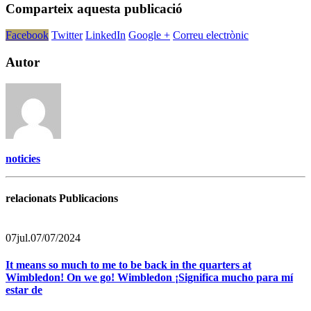
Comparteix aquesta publicació
Facebook
Twitter
LinkedIn
Google +
Correu electrònic
Autor
noticies
relacionats Publicacions
07
jul.
07/07/2024
It means so much to me to be back in the quarters at
Wimbledon! On we go! Wimbledon ¡Significa mucho para mí
estar de