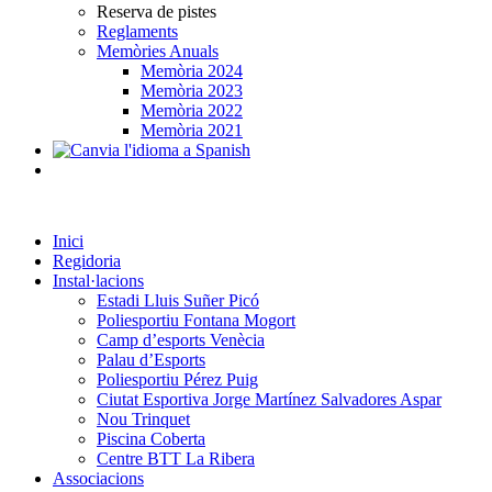
Reserva de pistes
Reglaments
Memòries Anuals
Memòria 2024
Memòria 2023
Memòria 2022
Memòria 2021
Inici
Regidoria
Instal·lacions
Estadi Lluis Suñer Picó
Poliesportiu Fontana Mogort
Camp d’esports Venècia
Palau d’Esports
Poliesportiu Pérez Puig
Ciutat Esportiva Jorge Martínez Salvadores Aspar
Nou Trinquet
Piscina Coberta
Centre BTT La Ribera
Associacions