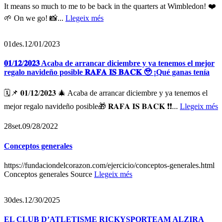
It means so much to me to be back in the quarters at Wimbledon! ❤️
🌱 On we go! 📸...
Llegeix més
01
des.
12/01/2023
𝟎𝟏/𝟏𝟐/𝟐𝟎𝟐𝟑 Acaba de arrancar diciembre y ya tenemos el mejor
regalo navideño posible 𝐑𝐀𝐅𝐀 𝐈𝐒 𝐁𝐀𝐂𝐊 🥹 ¡Qué ganas tenía
🗓️📌 𝟎𝟏/𝟏𝟐/𝟐𝟎𝟐𝟑 🎄 Acaba de arrancar diciembre y ya tenemos el
mejor regalo navideño posible🎁 𝐑𝐀𝐅𝐀 𝐈𝐒 𝐁𝐀𝐂𝐊 ❗❗...
Llegeix més
28
set.
09/28/2022
Conceptos generales
https://fundaciondelcorazon.com/ejercicio/conceptos-generales.html
Conceptos generales Source
Llegeix més
30
des.
12/30/2025
EL CLUB D’ATLETISME RICKYSPORTEAM ALZIRA