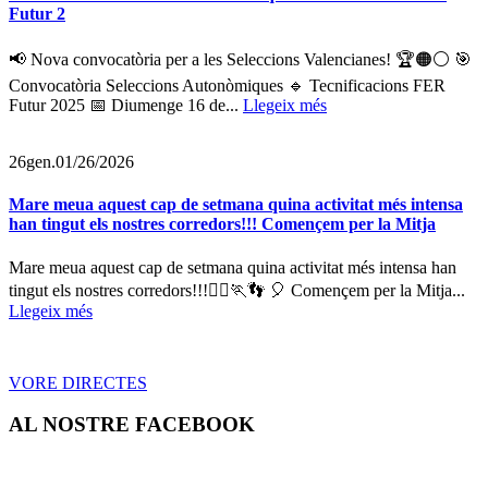
Futur 2
📢 Nova convocatòria per a les Seleccions Valencianes! 🏆🟠⚪️ 🎯
Convocatòria Seleccions Autonòmiques 🔹 Tecnificacions FER
Futur 2025 📅 Diumenge 16 de...
Llegeix més
26
gen.
01/26/2026
Mare meua aquest cap de setmana quina activitat més intensa
han tingut els nostres corredors!!! Començem per la Mitja
Mare meua aquest cap de setmana quina activitat més intensa han
tingut els nostres corredors!!!🏃‍♀️🏃👣 🎈 Començem per la Mitja...
Llegeix més
VORE DIRECTES
AL NOSTRE FACEBOOK