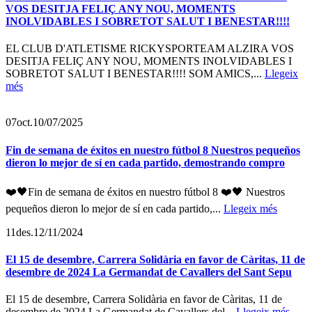
VOS DESITJA FELIÇ ANY NOU, MOMENTS
INOLVIDABLES I SOBRETOT SALUT I BENESTAR!!!!
EL CLUB D'ATLETISME RICKYSPORTEAM ALZIRA VOS
DESITJA FELIÇ ANY NOU, MOMENTS INOLVIDABLES I
SOBRETOT SALUT I BENESTAR!!!! SOM AMICS,...
Llegeix
més
07
oct.
10/07/2025
Fin de semana de éxitos en nuestro fútbol 8 Nuestros pequeños
dieron lo mejor de sí en cada partido, demostrando compro
❤️🖤Fin de semana de éxitos en nuestro fútbol 8 ❤️🖤 Nuestros
pequeños dieron lo mejor de sí en cada partido,...
Llegeix més
11
des.
12/11/2024
El 15 de desembre, Carrera Solidària en favor de Càritas, 11 de
desembre de 2024 La Germandat de Cavallers del Sant Sepu
El 15 de desembre, Carrera Solidària en favor de Càritas, 11 de
desembre de 2024 La Germandat de Cavallers del...
Llegeix més