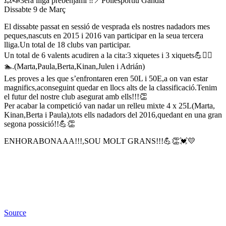
💥📣3era lliga prebenjamí ‼️📍Poliesportiu Gandía
Dissabte 9 de Març
El dissabte passat en sessió de vesprada els nostres nadadors mes
peques,nascuts en 2015 i 2016 van participar en la seua tercera
lliga.Un total de 18 clubs van participar.
Un total de 6 valents acudiren a la cita:3 xiquetes i 3 xiquets💪🏊‍♀️
🏊.(Marta,Paula,Berta,Kinan,Julen i Adrián)
Les proves a les que s’enfrontaren eren 50L i 50E,a on van estar
magnifics,aconseguint quedar en llocs alts de la classificació.Tenim
el futur del nostre club asegurat amb ells!!!👏
Per acabar la competició van nadar un relleu mixte 4 x 25L(Marta,
Kinan,Berta i Paula),tots ells nadadors del 2016,quedant en una gran
segona possició!!💪👏
ENHORABONAAA!!!,SOU MOLT GRANS!!!💪👏💓💛
Source