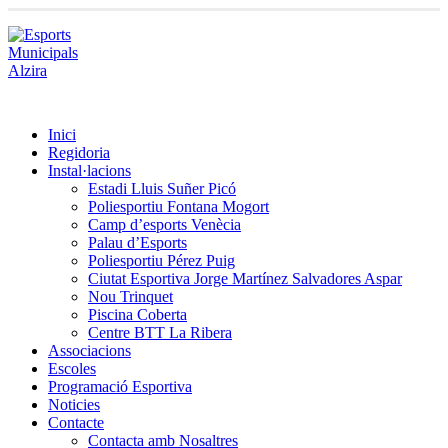
Inici
Regidoria
Instal·lacions
Estadi Lluis Suñer Picó
Poliesportiu Fontana Mogort
Camp d’esports Venècia
Palau d’Esports
Poliesportiu Pérez Puig
Ciutat Esportiva Jorge Martínez Salvadores Aspar
Nou Trinquet
Piscina Coberta
Centre BTT La Ribera
Associacions
Escoles
Programació Esportiva
Noticies
Contacte
Contacta amb Nosaltres