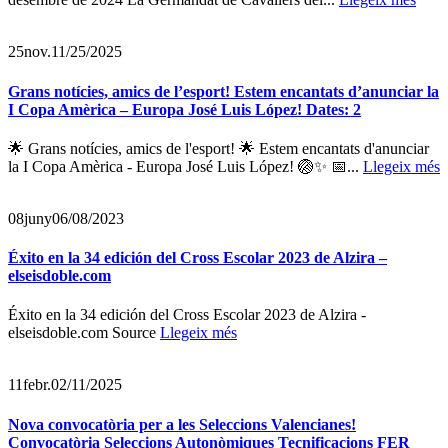
25
nov.
11/25/2025
Grans notícies, amics de l’esport! Estem encantats d’anunciar la
I Copa Amèrica – Europa José Luis López! Dates: 2
🌟 Grans notícies, amics de l'esport! 🌟 Estem encantats d'anunciar
la I Copa Amèrica - Europa José Luis López! 🏐✨ 📅...
Llegeix més
08
juny
06/08/2023
Éxito en la 34 edición del Cross Escolar 2023 de Alzira –
elseisdoble.com
Éxito en la 34 edición del Cross Escolar 2023 de Alzira -
elseisdoble.com Source
Llegeix més
11
febr.
02/11/2025
Nova convocatòria per a les Seleccions Valencianes!
Convocatòria Seleccions Autonòmiques Tecnificacions FER