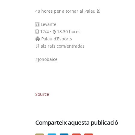
48 hores per a tornar al Palau ⏳
🆚 Levante
🗓️ 12/4 · ⌚️ 18.30 hores
🏟️ Palau d’Esports
🛒 alzirafs.com/entradas
#Jonobaice
Source
Comparteix aquesta publicació