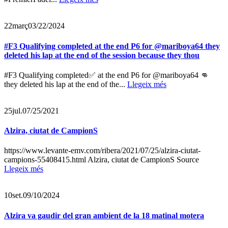
22
març
03/22/2024
#F3 Qualifying completed at the end P6 for @mariboya64 they
deleted his lap at the end of the session because they thou
#F3 Qualifying completed✅ at the end P6 for @mariboya64 👊
they deleted his lap at the end of the...
Llegeix més
25
jul.
07/25/2021
Alzira, ciutat de CampionS
https://www.levante-emv.com/ribera/2021/07/25/alzira-ciutat-
campions-55408415.html Alzira, ciutat de CampionS Source
Llegeix més
10
set.
09/10/2024
Alzira va gaudir del gran ambient de la 18 matinal motera