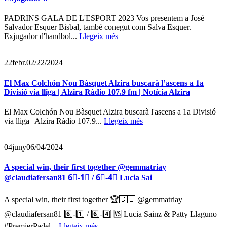
PADRINS GALA DE L'ESPORT 2023 Vos presentem a José
Salvador Esquer Bisbal, també conegut com Salva Esquer.
Exjugador d'handbol...
Llegeix més
22
febr.
02/22/2024
El Max Colchón Nou Bàsquet Alzira buscarà l’ascens a 1a
Divisió via lliga | Alzira Ràdio 107.9 fm | Notícia Alzira
El Max Colchón Nou Bàsquet Alzira buscarà l'ascens a 1a Divisió
via lliga | Alzira Ràdio 107.9...
Llegeix més
04
juny
06/04/2024
A special win, their first together @gemmatriay
@claudiafersan81 6⃣-1⃣ / 6⃣-4⃣ Lucia Sai
A special win, their first together 🏆🇨🇱 @gemmatriay
@claudiafersan81 6️⃣-1️⃣ / 6️⃣-4️⃣ 🆚 Lucia Sainz & Patty Llaguno
#PremierPadel...
Llegeix més