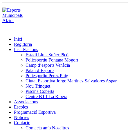
Inici
Regidoria
Instal·lacions
Estadi Lluis Suñer Picó
Poliesportiu Fontana Mogort
Camp d’esports Venècia
Palau d’Esports
Poliesportiu Pérez Puig
Ciutat Esportiva Jorge Martínez Salvadores Aspar
Nou Trinquet
Piscina Coberta
Centre BTT La Ribera
Associacions
Escoles
Programació Esportiva
Noticies
Contacte
Contacta amb Nosaltres