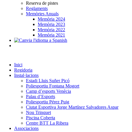
Reserva de pistes
Reglaments
Memòries Anuals
Memòria 2024
Memòria 2023
Memòria 2022
Memòria 2021
Inici
Regidoria
Instal·lacions
Estadi Lluis Suñer Picó
Poliesportiu Fontana Mogort
Camp d’esports Venècia
Palau d’Esports
Poliesportiu Pérez Puig
Ciutat Esportiva Jorge Martínez Salvadores Aspar
Nou Trinquet
Piscina Coberta
Centre BTT La Ribera
Associacions