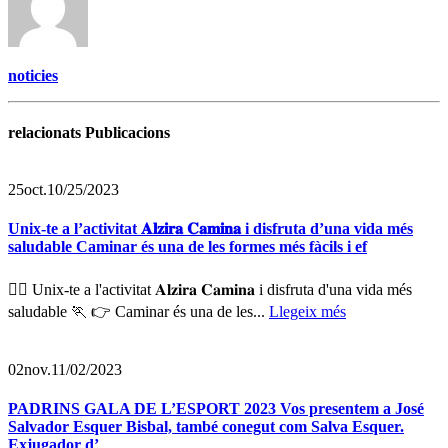
noticies
relacionats Publicacions
25
oct.
10/25/2023
Unix-te a l’activitat 𝐀𝐥𝐳𝐢𝐫𝐚 𝐂𝐚𝐦𝐢𝐧𝐚 i disfruta d’una vida més
saludable Caminar és una de les formes més fàcils i ef
🏃‍♀️ Unix-te a l'activitat 𝐀𝐥𝐳𝐢𝐫𝐚 𝐂𝐚𝐦𝐢𝐧𝐚 i disfruta d'una vida més
saludable 🏃 👉 Caminar és una de les...
Llegeix més
02
nov.
11/02/2023
PADRINS GALA DE L’ESPORT 2023 Vos presentem a José
Salvador Esquer Bisbal, també conegut com Salva Esquer.
Exjugador d’