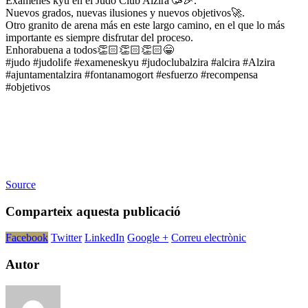
Exámenes kyu en el Judo Club Alzira 🥳🎉.
Nuevos grados, nuevas ilusiones y nuevos objetivos🚀.
Otro granito de arena más en este largo camino, en el que lo más
importante es siempre disfrutar del proceso.
Enhorabuena a todos👏🏻👏🏻👏🏻😁
#judo #judolife #exameneskyu #judoclubalzira #alcira #Alzira
#ajuntamentalzira #fontanamogort #esfuerzo #recompensa
#objetivos
Source
Comparteix aquesta publicació
Facebook
Twitter
LinkedIn
Google +
Correu electrònic
Autor