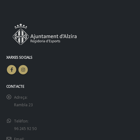
XARXES SOCIALS
CONTACTE
Adreça:
Rambla 23
Telèfon:
96 245 92 50
Email: