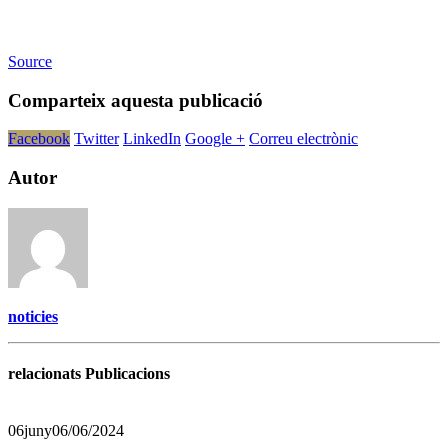
Source
Comparteix aquesta publicació
Facebook
Twitter
LinkedIn
Google +
Correu electrònic
Autor
noticies
relacionats Publicacions
06
juny
06/06/2024