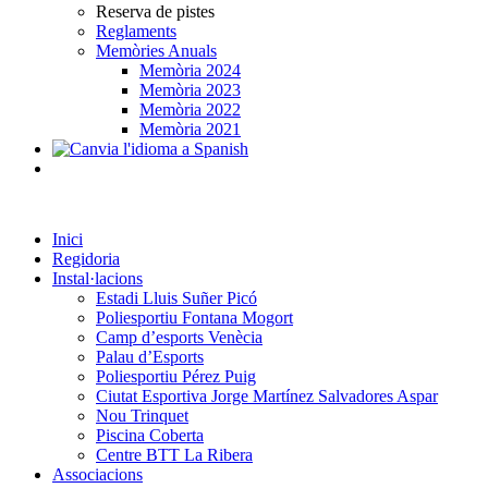
Reserva de pistes
Reglaments
Memòries Anuals
Memòria 2024
Memòria 2023
Memòria 2022
Memòria 2021
Inici
Regidoria
Instal·lacions
Estadi Lluis Suñer Picó
Poliesportiu Fontana Mogort
Camp d’esports Venècia
Palau d’Esports
Poliesportiu Pérez Puig
Ciutat Esportiva Jorge Martínez Salvadores Aspar
Nou Trinquet
Piscina Coberta
Centre BTT La Ribera
Associacions