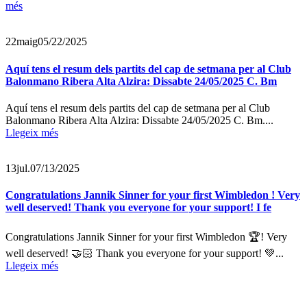
més
22
maig
05/22/2025
Aquí tens el resum dels partits del cap de setmana per al Club
Balonmano Ribera Alta Alzira: Dissabte 24/05/2025 C. Bm
Aquí tens el resum dels partits del cap de setmana per al Club
Balonmano Ribera Alta Alzira: Dissabte 24/05/2025 C. Bm....
Llegeix més
13
jul.
07/13/2025
Congratulations Jannik Sinner for your first Wimbledon ! Very
well deserved! Thank you everyone for your support! I fe
Congratulations Jannik Sinner for your first Wimbledon 🏆! Very
well deserved! 🤝🏻 Thank you everyone for your support! 💚...
Llegeix més