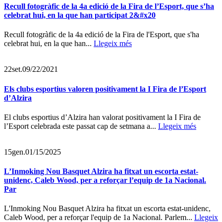
Recull fotogràfic de la 4a edició de la Fira de l’Esport, que s’ha
celebrat hui, en la que han participat 2️&#x20
Recull fotogràfic de la 4a edició de la Fira de l'Esport, que s'ha
celebrat hui, en la que han...
Llegeix més
22
set.
09/22/2021
Els clubs esportius valoren positivament la I Fira de l’Esport
d’Alzira
El clubs esportius d’Alzira han valorat positivament la I Fira de
l’Esport celebrada este passat cap de setmana a...
Llegeix més
15
gen.
01/15/2025
L’Inmoking Nou Basquet Alzira ha fitxat un escorta estat-
unidenc, Caleb Wood, per a reforçar l’equip de 1a Nacional.
Par
L'Inmoking Nou Basquet Alzira ha fitxat un escorta estat-unidenc,
Caleb Wood, per a reforçar l'equip de 1a Nacional. Parlem...
Llegeix