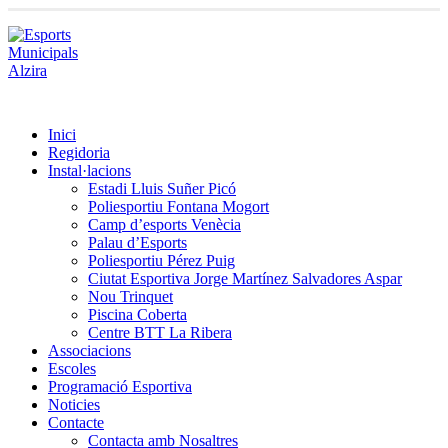
Inici
Regidoria
Instal·lacions
Estadi Lluis Suñer Picó
Poliesportiu Fontana Mogort
Camp d’esports Venècia
Palau d’Esports
Poliesportiu Pérez Puig
Ciutat Esportiva Jorge Martínez Salvadores Aspar
Nou Trinquet
Piscina Coberta
Centre BTT La Ribera
Associacions
Escoles
Programació Esportiva
Noticies
Contacte
Contacta amb Nosaltres