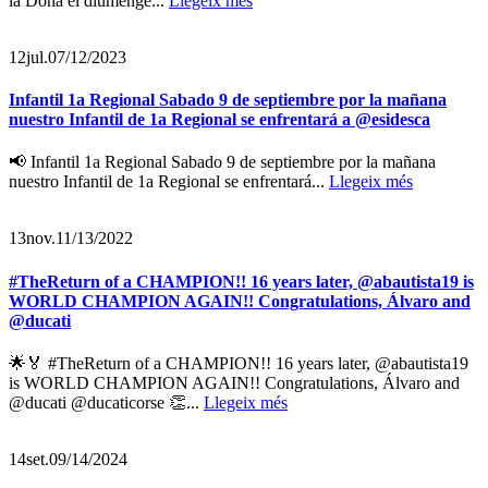
la Dona el diumenge...
Llegeix més
12
jul.
07/12/2023
Infantil 1a Regional Sabado 9 de septiembre por la mañana
nuestro Infantil de 1a Regional se enfrentará a @esidesca
📢 Infantil 1a Regional Sabado 9 de septiembre por la mañana
nuestro Infantil de 1a Regional se enfrentará...
Llegeix més
13
nov.
11/13/2022
#TheReturn of a CHAMPION!! 16 years later, @abautista19 is
WORLD CHAMPION AGAIN!! Congratulations, Álvaro and
@ducati
🌟🏅 #TheReturn of a CHAMPION!! 16 years later, @abautista19
is WORLD CHAMPION AGAIN!! Congratulations, Álvaro and
@ducati @ducaticorse 👏...
Llegeix més
14
set.
09/14/2024