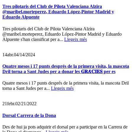
Tres pilotaris del Club de Pilota Valenciana Alzira
@maribel.morteperez, Eduardo López-Pintor Madrid y
Eduardo Alpuente
Tres pilotaris del Club de Pilota Valenciana Alzira
@maribel.morteperez, Eduardo López-Pintor Madrid y Eduardo
Alpuente s'han classificat per a...
Llegeix més
14
abr.
04/14/2024
Quatre mesos i 17 punts després de la primera visita, la mascota
Dril torna a Sant Judes per a donar les 𝐆𝐑𝐀̀𝐂𝐈𝐄𝐒 per es
Quatre mesos i 17 punts després de la primera visita, la mascota Dril
torna a Sant Judes per a...
Llegeix més
21
febr.
02/21/2022
Dorsal Carrera de la Dona
Des de hui ja pots adquirir el dorsal per a participar en la Carrera de