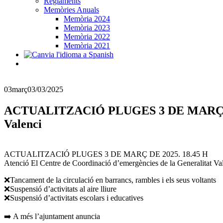
Reglaments
Memòries Anuals
Memòria 2024
Memòria 2023
Memòria 2022
Memòria 2021
03
març
03/03/2025
ACTUALITZACIÓ PLUGES 3 DE MARÇ DE 202
Valenci
ACTUALITZACIÓ PLUGES 3 DE MARÇ DE 2025. 18.45 H
Atenció El Centre de Coordinació d’emergències de la Generalitat Va
❌Tancament de la circulació en barrancs, rambles i els seus voltants
❌Suspensió d’activitats al aire lliure
❌Suspensió d’activitats escolars i educatives
➡️ A més l’ajuntament anuncia