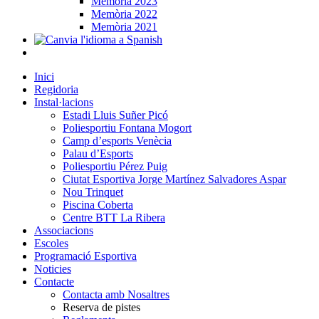
Memòria 2023
Memòria 2022
Memòria 2021
Inici
Regidoria
Instal·lacions
Estadi Lluis Suñer Picó
Poliesportiu Fontana Mogort
Camp d’esports Venècia
Palau d’Esports
Poliesportiu Pérez Puig
Ciutat Esportiva Jorge Martínez Salvadores Aspar
Nou Trinquet
Piscina Coberta
Centre BTT La Ribera
Associacions
Escoles
Programació Esportiva
Noticies
Contacte
Contacta amb Nosaltres
Reserva de pistes