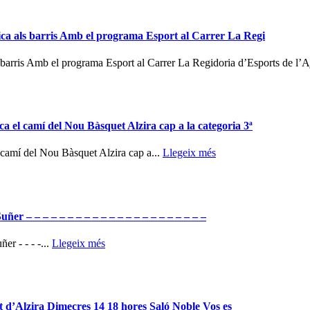
sica als barris Amb el programa Esport al Carrer La Regi
ls barris Amb el programa Esport al Carrer La Regidoria d’Esports de l’
a el camí del Nou Bàsquet Alzira cap a la categoria 3ª
 camí del Nou Bàsquet Alzira cap a...
Llegeix més
uñer – – – – – – – – – – – – – – – – – – – – – –
er - - - -...
Llegeix més
t d’Alzira Dimecres 14 18 hores Saló Noble Vos es