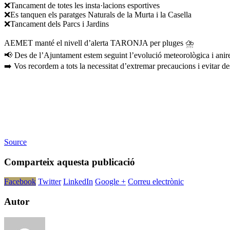
❌Tancament de totes les insta·lacions esportives
❌Es tanquen els paratges Naturals de la Murta i la Casella
❌Tancament dels Parcs i Jardins
AEMET manté el nivell d’alerta TARONJA per pluges ⛈️
📢 Des de l’Ajuntament estem seguint l’evolució meteorològica i anire
➡️ Vos recordem a tots la necessitat d’extremar precaucions i evitar 
Source
Comparteix aquesta publicació
Facebook
Twitter
LinkedIn
Google +
Correu electrònic
Autor