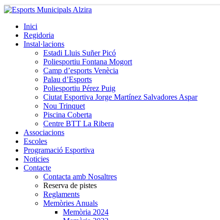
Inici
Regidoria
Instal·lacions
Estadi Lluis Suñer Picó
Poliesportiu Fontana Mogort
Camp d’esports Venècia
Palau d’Esports
Poliesportiu Pérez Puig
Ciutat Esportiva Jorge Martínez Salvadores Aspar
Nou Trinquet
Piscina Coberta
Centre BTT La Ribera
Associacions
Escoles
Programació Esportiva
Noticies
Contacte
Contacta amb Nosaltres
Reserva de pistes
Reglaments
Memòries Anuals
Memòria 2024