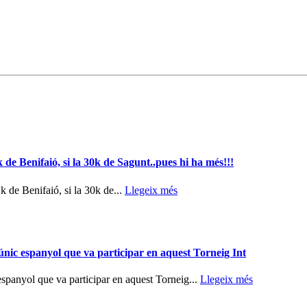
 de Benifaió, si la 30k de Sagunt..pues hi ha més!!!
k de Benifaió, si la 30k de...
Llegeix més
’únic espanyol que va participar en aquest Torneig Int
 espanyol que va participar en aquest Torneig...
Llegeix més