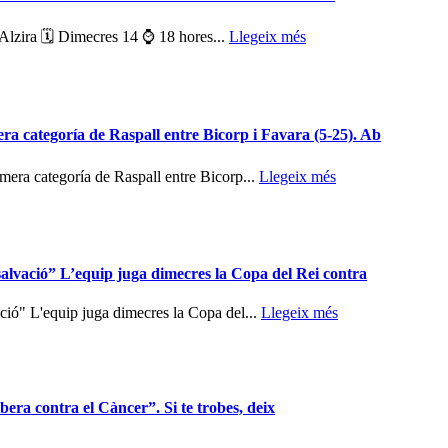
'Alzira 🗓️ Dimecres 14 ⌚ 18 hores...
Llegeix més
a categoría de Raspall entre Bicorp i Favara (5-25). Ab
era categoría de Raspall entre Bicorp...
Llegeix més
salvació” L’equip juga dimecres la Copa del Rei contra
ció" L'equip juga dimecres la Copa del...
Llegeix més
era contra el Càncer”. Si te trobes, deix