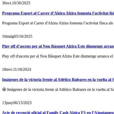
30
oct.
10/30/2025
Programa Esport al Carrer d’Alzira Alzira fomenta l’activitat fí
Programa Esport al Carrer d'Alzira Alzira fomenta l’activitat física a
16
maig
05/16/2025
Play off d’ascens per al Nou Bàsquet Alzira Este diumenge arranc
Play off d'ascens per al Nou Bàsquet Alzira Este diumenge arranca el
18
nov.
11/18/2024
Imágenes de la victoria frente al Atlético Baleares en la vuelta al S
🤩 Imágenes de la victoria frente al Atlético Baleares en la vuelta al Suñ
13
juny
06/13/2023
Acte de recepció oficial al Family Cash Alzira FS en l’Ajuntamen