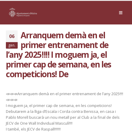
Arranquem demà en el
06
primer entrenament de
gen.
l’any 2025!!!! I moguem ja, el
primer cap de semana, en les
competicions! De
📣📣📣Arranquem demà en el primer entrenament de l’any 2025!!!!
📣📣📣
I moguem ja, el primer cap de semana, en les competicions!
Debutarem a la lliga d’Escala i Corda contra Benissa, en casa i
Pablo Morell buscarà un nou metall per al Club a la final de dels
JECV de One Wall Individual Masculí!!!!
I també, els JECV de Raspall!!!!!!!