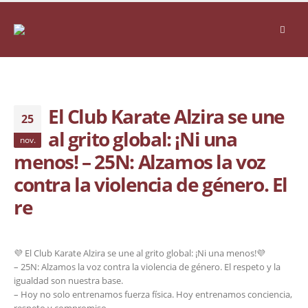
El Club Karate Alzira se une
25
al grito global: ¡Ni una
nov.
menos! – 25N: Alzamos la voz
contra la violencia de género. El
re
💜 El Club Karate Alzira se une al grito global: ¡Ni una menos!💜
– 25N: Alzamos la voz contra la violencia de género. El respeto y la
igualdad son nuestra base.
– Hoy no solo entrenamos fuerza física. Hoy entrenamos conciencia,