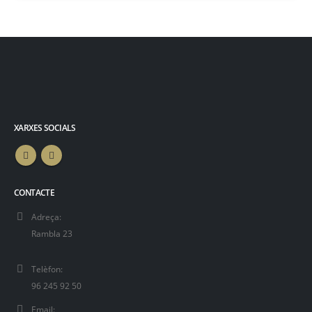
XARXES SOCIALS
CONTACTE
Adreça:
Rambla 23
Telèfon:
96 245 92 50
Email: