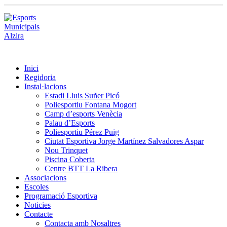
Inici
Regidoria
Instal·lacions
Estadi Lluis Suñer Picó
Poliesportiu Fontana Mogort
Camp d’esports Venècia
Palau d’Esports
Poliesportiu Pérez Puig
Ciutat Esportiva Jorge Martínez Salvadores Aspar
Nou Trinquet
Piscina Coberta
Centre BTT La Ribera
Associacions
Escoles
Programació Esportiva
Noticies
Contacte
Contacta amb Nosaltres