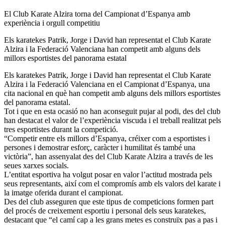
El Club Karate Alzira torna del Campionat d’Espanya amb
experiència i orgull competitiu
Els karatekes Patrik, Jorge i David han representat el Club Karate
Alzira i la Federació Valenciana han competit amb alguns dels
millors esportistes del panorama estatal
Els karatekes Patrik, Jorge i David han representat el Club Karate
Alzira i la Federació Valenciana en el Campionat d’Espanya, una
cita nacional en què han competit amb alguns dels millors esportistes
del panorama estatal.
Tot i que en esta ocasió no han aconseguit pujar al podi, des del club
han destacat el valor de l’experiència viscuda i el treball realitzat pels
tres esportistes durant la competició.
“Competir entre els millors d’Espanya, créixer com a esportistes i
persones i demostrar esforç, caràcter i humilitat és també una
victòria”, han assenyalat des del Club Karate Alzira a través de les
seues xarxes socials.
L’entitat esportiva ha volgut posar en valor l’actitud mostrada pels
seus representants, així com el compromís amb els valors del karate i
la imatge oferida durant el campionat.
Des del club asseguren que este tipus de competicions formen part
del procés de creixement esportiu i personal dels seus karatekes,
destacant que “el camí cap a les grans metes es construïx pas a pas i