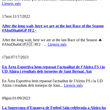
Llegeix més
17
nov.
11/17/2022
After the long wait, here we are at the last Race of the Season
#AbuDhabiGP #F2 ·
After the long wait, here we are at the last Race of the Season 🔥
#AbuDhabiGP🇦🇪 #F2 · ...
Llegeix més
17
jul.
07/17/2023
En Àrea Esportiva hem repassat l’actualitat de l’Alzira FS i la
UD Alzira i resultats dels tornejos de Sant Bernat. Am
En Àrea Esportiva hem repassat l'actualitat de l'Alzira FS i la UD
Alzira i resultats dels tornejos de Sant...
Llegeix més
09
gen.
01/09/2023
La Supercopa d’Espanya de Futbol Sala celebrada a Alzira ha