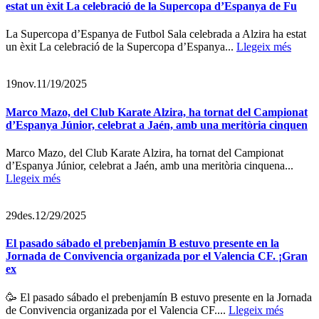
estat un èxit La celebració de la Supercopa d’Espanya de Fu
La Supercopa d’Espanya de Futbol Sala celebrada a Alzira ha estat
un èxit La celebració de la Supercopa d’Espanya...
Llegeix més
19
nov.
11/19/2025
Marco Mazo, del Club Karate Alzira, ha tornat del Campionat
d’Espanya Júnior, celebrat a Jaén, amb una meritòria cinquen
Marco Mazo, del Club Karate Alzira, ha tornat del Campionat
d’Espanya Júnior, celebrat a Jaén, amb una meritòria cinquena...
Llegeix més
29
des.
12/29/2025
El pasado sábado el prebenjamín B estuvo presente en la
Jornada de Convivencia organizada por el Valencia CF. ¡Gran
ex
🥳 El pasado sábado el prebenjamín B estuvo presente en la Jornada
de Convivencia organizada por el Valencia CF....
Llegeix més