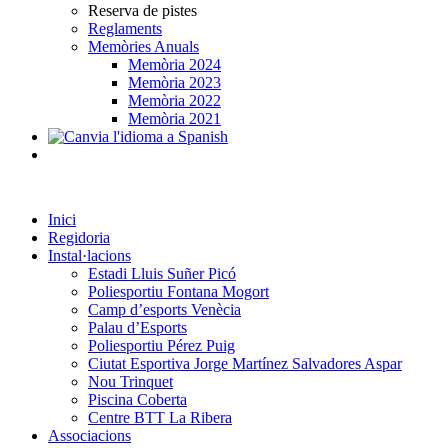
Reserva de pistes
Reglaments
Memòries Anuals
Memòria 2024
Memòria 2023
Memòria 2022
Memòria 2021
Inici
Regidoria
Instal·lacions
Estadi Lluis Suñer Picó
Poliesportiu Fontana Mogort
Camp d’esports Venècia
Palau d’Esports
Poliesportiu Pérez Puig
Ciutat Esportiva Jorge Martínez Salvadores Aspar
Nou Trinquet
Piscina Coberta
Centre BTT La Ribera
Associacions