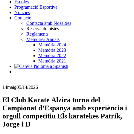
Escoles
Programació Esportiva
Noticies
Contacte
Contacta amb Nosaltres
Reserva de pistes
Reglaments
Memòries Anuals
Memòria 2024
Memòria 2023
Memòria 2022
Memòria 2021
14
maig
05/14/2026
El Club Karate Alzira torna del
Campionat d’Espanya amb experiència i
orgull competitiu Els karatekes Patrik,
Jorge i D