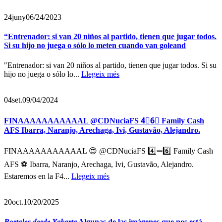
24
juny
06/24/2023
“Entrenador: si van 20 niños al partido, tienen que jugar todos.
Si su hijo no juega o sólo lo meten cuando van goleand
"Entrenador: si van 20 niños al partido, tienen que jugar todos. Si su
hijo no juega o sólo lo...
Llegeix més
04
set.
09/04/2024
FINAAAAAAAAAAAL @CDNuciaFS 4⃣6⃣ Family Cash
AFS Ibarra, Naranjo, Arechaga, Ivi, Gustavão, Alejandro.
FINAAAAAAAAAAAL 😍 @CDNuciaFS 4️⃣➖6️⃣ Family Cash
AFS ⚽ Ibarra, Naranjo, Arechaga, Ivi, Gustavão, Alejandro.
Estaremos en la F4...
Llegeix més
20
oct.
10/20/2025
𝑃𝑜𝑠𝑡𝑎𝑙𝑒𝑠 𝑑𝑒𝑠𝑑𝑒 𝑌𝑎𝑘𝑎𝑟𝑡𝑎 Algunas de las imágenes que nos está