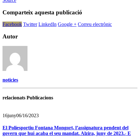
Source
Comparteix aquesta publicació
Facebook
Twitter
LinkedIn
Google +
Correu electrònic
Autor
noticies
relacionats Publicacions
16
juny
06/16/2023
El Poliesportiu Fontana Mongort, l’assignatura pendent del
govern que hui acaba el seu mandat. Alzira, juny de 2023.- E