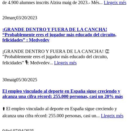
de 4.900 alumnes inscrits Alzira maig de 2023.- Més...
Llegeix més
20
març
03/20/2023
¡GRANDE DENTRO Y FUERA DE LA CANCHA!
“Probablemente eres el jugador más educado del circuito,
felicidades” : Medvedev
¡GRANDE DENTRO Y FUERA DE LA CANCHA! 👏
"Probablemente eres el jugador más educado del circuito,
felicidades” 🎙️: Medvedev...
Llegeix més
30
maig
05/30/2025
El empleo vinculado al deporte en España sigue creciendo y
alcanza una cifra récord: 255.000 personas, casi un 20% más
⬆️ El empleo vinculado al deporte en España sigue creciendo y
alcanza una cifra récord: 255.000 personas, casi un...
Llegeix més
04
jul.
07/04/2025