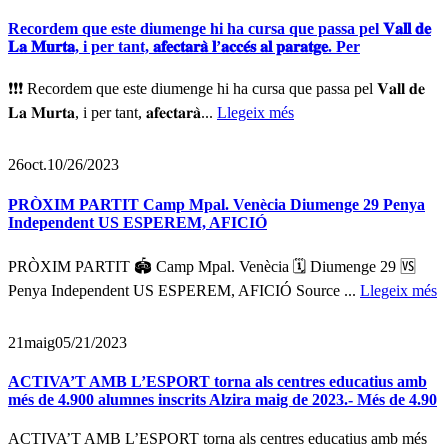
Recordem que este diumenge hi ha cursa que passa pel 𝐕𝐚𝐥𝐥 𝐝𝐞
𝐋𝐚 𝐌𝐮𝐫𝐭𝐚, i per tant, 𝐚𝐟𝐞𝐜𝐭𝐚𝐫𝐚̀ 𝐥’𝐚𝐜𝐜𝐞́𝐬 𝐚𝐥 𝐩𝐚𝐫𝐚𝐭𝐠𝐞. Per
❗️❗️❗️ Recordem que este diumenge hi ha cursa que passa pel 𝐕𝐚𝐥𝐥 𝐝𝐞
𝐋𝐚 𝐌𝐮𝐫𝐭𝐚, i per tant, 𝐚𝐟𝐞𝐜𝐭𝐚𝐫𝐚̀...
Llegeix més
26
oct.
10/26/2023
PRÒXIM PARTIT Camp Mpal. Venècia Diumenge 29 Penya
Independent US ESPEREM, AFICIÓ
PRÒXIM PARTIT 🏟️ Camp Mpal. Venècia 🗓️ Diumenge 29 🆚
Penya Independent US ESPEREM, AFICIÓ Source ...
Llegeix més
21
maig
05/21/2023
ACTIVA’T AMB L’ESPORT torna als centres educatius amb
més de 4.900 alumnes inscrits Alzira maig de 2023.- Més de 4.90
ACTIVA’T AMB L’ESPORT torna als centres educatius amb més