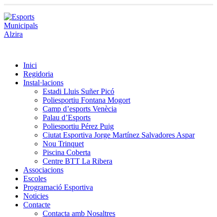
Inici
Regidoria
Instal·lacions
Estadi Lluis Suñer Picó
Poliesportiu Fontana Mogort
Camp d’esports Venècia
Palau d’Esports
Poliesportiu Pérez Puig
Ciutat Esportiva Jorge Martínez Salvadores Aspar
Nou Trinquet
Piscina Coberta
Centre BTT La Ribera
Associacions
Escoles
Programació Esportiva
Noticies
Contacte
Contacta amb Nosaltres