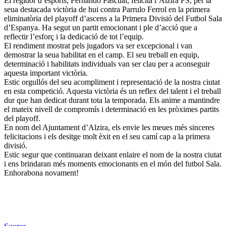
El regidor d’esports, Fernando Pascual, felicita l’Alzira FS, per la
seua destacada victòria de hui contra Parrulo Ferrol en la primera
eliminatòria del playoff d’ascens a la Primera Divisió del Futbol Sala
d’Espanya. Ha segut un partit emocionant i ple d’acció que a
reflectir l’esforç i la dedicació de tot l’equip.
El rendiment mostrat pels jugadors va ser excepcional i van
demostrar la seua habilitat en el camp. El seu treball en equip,
determinació i habilitats individuals van ser clau per a aconseguir
aquesta important victòria.
Estic orgullós del seu acompliment i representació de la nostra ciutat
en esta competició. Aquesta victòria és un reflex del talent i el treball
dur que han dedicat durant tota la temporada. Els anime a mantindre
el mateix nivell de compromís i determinació en les pròximes partits
del playoff.
En nom del Ajuntament d’Alzira, els envie les meues més sinceres
felicitacions i els desitge molt èxit en el seu camí cap a la primera
divisió.
Estic segur que continuaran deixant enlaire el nom de la nostra ciutat
i ens brindaran més moments emocionants en el món del futbol Sala.
Enhorabona novament!