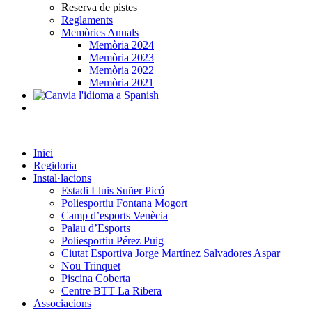
Reserva de pistes
Reglaments
Memòries Anuals
Memòria 2024
Memòria 2023
Memòria 2022
Memòria 2021
Inici
Regidoria
Instal·lacions
Estadi Lluis Suñer Picó
Poliesportiu Fontana Mogort
Camp d’esports Venècia
Palau d’Esports
Poliesportiu Pérez Puig
Ciutat Esportiva Jorge Martínez Salvadores Aspar
Nou Trinquet
Piscina Coberta
Centre BTT La Ribera
Associacions