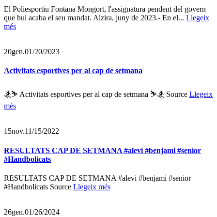
El Poliesportiu Fontana Mongort, l'assignatura pendent del govern
que hui acaba el seu mandat. Alzira, juny de 2023.- En el...
Llegeix
més
20
gen.
01/20/2023
Activitats esportives per al cap de setmana
🏂⛷ Activitats esportives per al cap de setmana ⛷🏂 Source
Llegeix
més
15
nov.
11/15/2022
RESULTATS CAP DE SETMANA #alevi #benjami #senior
#Handbolicats
RESULTATS CAP DE SETMANA #alevi #benjami #senior
#Handbolicats Source
Llegeix més
26
gen.
01/26/2024