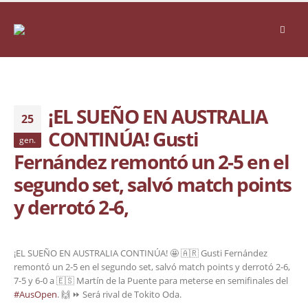
¡EL SUEÑO EN AUSTRALIA
25
CONTINÚA! Gusti
gen.
Fernández remontó un 2-5 en el
segundo set, salvó match points
y derrotó 2-6,
¡EL SUEÑO EN AUSTRALIA CONTINÚA! 🤩 🇦🇷 Gusti Fernández
remontó un 2-5 en el segundo set, salvó match points y derrotó 2-6,
7-5 y 6-0 a 🇪🇸 Martín de la Puente para meterse en semifinales del
#AusOpen
. 🙌 ⏩ Será rival de Tokito Oda.