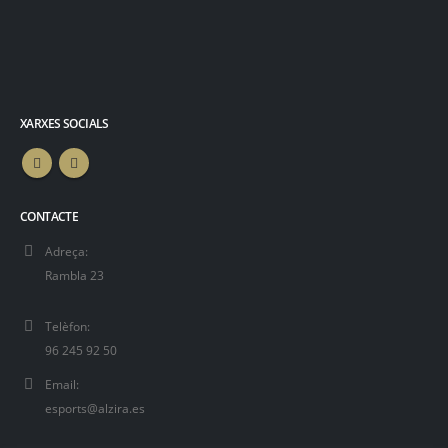
XARXES SOCIALS
CONTACTE
Adreça:
Rambla 23
Telèfon:
96 245 92 50
Email:
esports@alzira.es