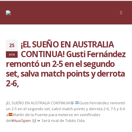
¡EL SUEÑO EN AUSTRALIA
25
CONTINUA! Gusti Fernández
ene
remontó un 2-5 en el segundo
set, salva match points y derrota
2-6,
¡EL SUEÑO EN AUSTRALIA CONTINUA!
🤩
Gusti Fernández remontó
un 2-5 en el segundo set, salvó match points y derrota 2-6, 7-5 y 6-0
a
Martín de la Puente para meterse en semifinales
del
#AusOpen
. 🙌 ⏩ Será rival de Tokito Oda.