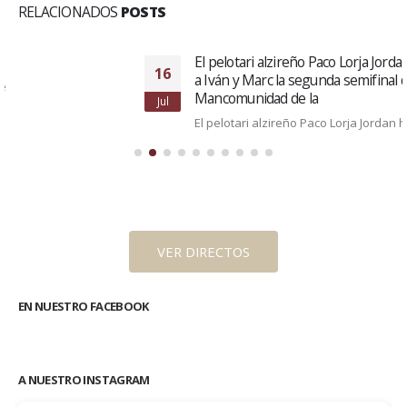
RELACIONADOS
POSTS
El pelotari alzireño Paco Lorja Jordan ha ganado junto
16
a Iván y Marc la segunda semifinal del trofeo
Mancomunidad de la
Jul
El pelotari alzireño Paco Lorja Jordan ha ganado junto a
Iván y Marc la segunda semifinal del trofeo...
Lee mas
VER DIRECTOS
EN NUESTRO FACEBOOK