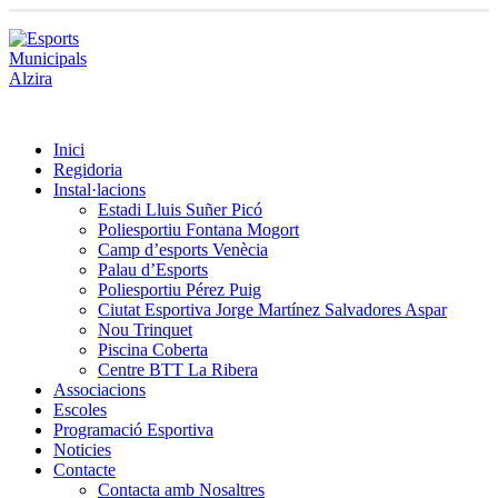
Inici
Regidoria
Instal·lacions
Estadi Lluis Suñer Picó
Poliesportiu Fontana Mogort
Camp d’esports Venècia
Palau d’Esports
Poliesportiu Pérez Puig
Ciutat Esportiva Jorge Martínez Salvadores Aspar
Nou Trinquet
Piscina Coberta
Centre BTT La Ribera
Associacions
Escoles
Programació Esportiva
Noticies
Contacte
Contacta amb Nosaltres