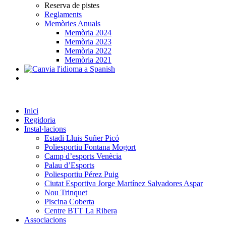
Reserva de pistes
Reglaments
Memòries Anuals
Memòria 2024
Memòria 2023
Memòria 2022
Memòria 2021
Inici
Regidoria
Instal·lacions
Estadi Lluis Suñer Picó
Poliesportiu Fontana Mogort
Camp d’esports Venècia
Palau d’Esports
Poliesportiu Pérez Puig
Ciutat Esportiva Jorge Martínez Salvadores Aspar
Nou Trinquet
Piscina Coberta
Centre BTT La Ribera
Associacions