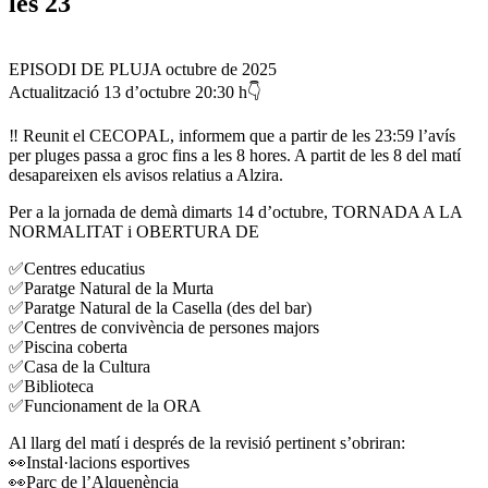
les 23
EPISODI DE PLUJA octubre de 2025
Actualització 13 d’octubre 20:30 h👇
‼️ Reunit el CECOPAL, informem que a partir de les 23:59 l’avís
per pluges passa a groc fins a les 8 hores. A partit de les 8 del matí
desapareixen els avisos relatius a Alzira.
Per a la jornada de demà dimarts 14 d’octubre, TORNADA A LA
NORMALITAT i OBERTURA DE
✅Centres educatius
✅Paratge Natural de la Murta
✅Paratge Natural de la Casella (des del bar)
✅Centres de convivència de persones majors
✅Piscina coberta
✅Casa de la Cultura
✅Biblioteca
✅Funcionament de la ORA
Al llarg del matí i després de la revisió pertinent s’obriran:
👀Instal·lacions esportives
👀Parc de l’Alquenència