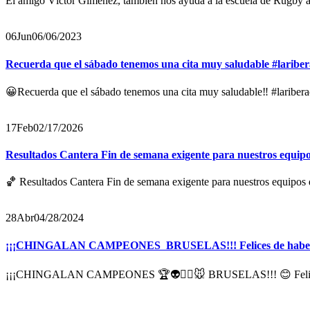
El amigo Víctor Giménez, también nos ayuda a la escuela de Rugby
06
Jun
06/06/2023
Recuerda que el sábado tenemos una cita muy saludable #laribe
😀Recuerda que el sábado tenemos una cita muy saludable‼️ #lariber
17
Feb
02/17/2026
Resultados Cantera Fin de semana exigente para nuestros equipo
🏀 Resultados Cantera Fin de semana exigente para nuestros equipos d
28
Abr
04/28/2024
¡¡¡CHINGALAN CAMPEONES ‍ BRUSELAS!!! Felices de haber sal
¡¡¡CHINGALAN CAMPEONES 🏆👽❤️‍🔥🐭 BRUSELAS!!! 😊 Felices de h