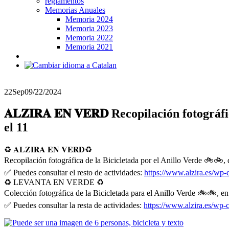
reglamentos
Memorias Anuales
Memoria 2024
Memoria 2023
Memoria 2022
Memoria 2021
22
Sep
09/22/2024
𝐀𝐋𝐙𝐈𝐑𝐀 𝐄𝐍 𝐕𝐄𝐑𝐃 Recopilación fotog
el 11
♻️ 𝐀𝐋𝐙𝐈𝐑𝐀 𝐄𝐍 𝐕𝐄𝐑𝐃♻️
Recopilación fotográfica de la Bicicletada por el Anillo Verde 🚲🚲, d
✅ Puedes consultar el resto de actividades:
https://www.alzira.es/wp-
♻️ LEVANTA EN VERDE ♻️
Colección fotográfica de la Bicicletada para el Anillo Verde 🚲🚲, en 
✅ Puedes consultar la resta de actividades:
https://www.alzira.es/wp-