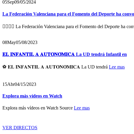
05
Sep
09/05/2024
La Federación Valenciana para el Fomento del Deporte ha convocado, 
🏋️‍♀️🏋️‍♂️ La Federación Valenciana para el Fomento del Deporte ha conv
08
May
05/08/2023
𝐄𝐋 𝐈𝐍𝐅𝐀𝐍𝐓𝐈𝐋 𝐀 𝐀𝐔𝐓𝐎𝐍𝐎́𝐌𝐈𝐂𝐀 La UD tendrá Infantil en
⚽️ 𝐄𝐋 𝐈𝐍𝐅𝐀𝐍𝐓𝐈𝐋 𝐀 𝐀𝐔𝐓𝐎𝐍𝐎́𝐌𝐈𝐂𝐀 La UD tendrá
Lee mas
15
Abr
04/15/2023
Explora más vídeos en Watch
Explora más vídeos en Watch Source
Lee mas
VER DIRECTOS