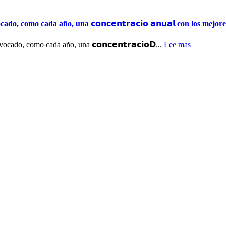
como cada año, una 𝗰𝗼𝗻𝗰𝗲𝗻𝘁𝗿𝗮𝗰𝗶𝗼 𝗮𝗻𝘂𝗮𝗹 con los mejore
ocado, como cada año, una 𝗰𝗼𝗻𝗰𝗲𝗻𝘁𝗿𝗮𝗰𝗶𝗼𝗗...
Lee mas