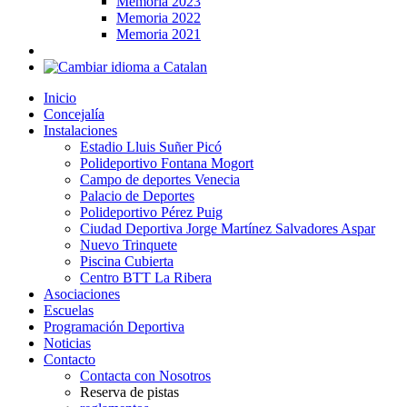
Memoria 2023
Memoria 2022
Memoria 2021
Inicio
Concejalía
Instalaciones
Estadio Lluis Suñer Picó
Polideportivo Fontana Mogort
Campo de deportes Venecia
Palacio de Deportes
Polideportivo Pérez Puig
Ciudad Deportiva Jorge Martínez Salvadores Aspar
Nuevo Trinquete
Piscina Cubierta
Centro BTT La Ribera
Asociaciones
Escuelas
Programación Deportiva
Noticias
Contacto
Contacta con Nosotros
Reserva de pistas