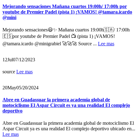
Mejorando sensaciones Mañana cuartos 19:00h/ 17:00h por
youtube de Premier Padel (pista 1) ¡VAMOS! @tamara.icardo
@mini
Mejorando sensaciones😃✨ Mañana cuartos 19:00h🇸🇦/ 17:00h
🇪🇸por youtube de Premier Padel 📺 (pista 1) ¡VAMOS!
@tamara.icardo @minigrabiel 🚀🚀🚀 Source ...
Lee mas
12
Jul
07/12/2023
source
Lee mas
20
May
05/20/2024
Abre en Guadassuar la primera academia global de
motociclismo El Aspar Circuit es ya una realidad El complejo
deportivo
Abre en Guadassuar la primera academia global de motociclismo El
Aspar Circuit ya es una realidad El complejo deportivo ubicado en...
Lee mas