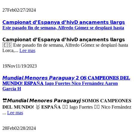
27
Feb
02/27/2024
𝗖𝗮𝗺𝗽𝗶𝗼𝗻𝗮𝘁 𝗱❜𝗘𝘀𝗽𝗮𝗻𝘆𝗮 𝗱❜𝗵𝗶𝘃𝗗 𝗮𝗻𝗰̧𝗮𝗺𝗲𝗻𝘁𝘀 𝗹𝗹𝗮𝗿𝗴𝘀
Este pasado fin de semana, Alfredo Gómez se desplazó hasta
𝗖𝗮𝗺𝗽𝗶𝗼𝗻𝗮𝘁 𝗱❜𝗘𝘀𝗽𝗮𝗻𝘆𝗮 𝗱❜𝗵𝗶𝘃𝗗 𝗮𝗻𝗰̧𝗮𝗺𝗲𝗻𝘁𝘀 𝗹𝗹𝗮𝗿𝗴𝘀
🇪🇸 Este pasado fin de semana, Alfredo Gómez se desplazó hasta
Lorca,...
Lee mas
19
Nov
11/19/2023
𝙈𝙪𝙣𝙙𝙞𝙖𝙡 𝙈𝙚𝙣𝙤𝙧𝙚𝙨 𝙋𝙖𝙧𝙖𝙜𝙪𝙖𝙮 𝟮 𝐎𝐒 𝐂𝐀𝐌𝐏𝐄𝐎𝐍𝐄𝐒 𝐃𝐄𝐋
𝐌𝐔𝐍𝐃𝐎! 𝐄𝐒𝐏𝐀Ñ𝐀 Iago Fuertes Nico Fernández Aaron
García H
🔛𝙈𝙪𝙣𝙙𝙞𝙖𝙡 𝙈𝙚𝙣𝙤𝙧𝙚𝙨 𝙋𝙖𝙧𝙖𝙜𝙪𝙖𝙮𝙟 𝐒𝐎𝐌𝐎𝐒 𝐂𝐀𝐌𝐏𝐄𝐎𝐍𝐄𝐒
𝐃𝐄𝐋 𝐌𝐔𝐍𝐃𝐎! 🥇 𝐄𝐒𝐏𝐀Ñ𝐀 👉🏽 Iago Fuertes 👉🏽 Nico Fernández
...
Lee mas
28
Feb
02/28/2024