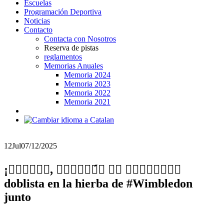
Escuelas
Programación Deportiva
Noticias
Contacto
Contacta con Nosotros
Reserva de pistas
reglamentos
Memorias Anuales
Memoria 2024
Memoria 2023
Memoria 2022
Memoria 2021
12
Jul
07/12/2025
¡𝐌𝐀𝐑𝐓𝐈𝐍, 𝐂𝐀𝐌𝐏𝐄𝐎́𝐍 𝐃𝐄 𝐖𝐈𝐌𝐁𝐋𝐄𝐃𝎐
doblista en la hierba de #Wimbledon
junto