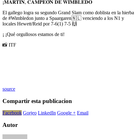
¡𝐌𝐀𝐑𝐓𝐈𝐍, 𝐂𝐀𝐌𝐏𝐄𝐎́𝐍 𝐃𝐄 𝐖𝐈𝐌𝐁𝐋𝐄𝐃𝐎
El gallego logra su segundo Grand Slam como doblista en la hierba
de #Wimbledon junto a Spaargaren🇳🇱 venciendo a los N1 y
locales Hewett/Reid por 7-6(1) 7-5 🙌
¡ ¡Qué orgullosos estamos de ti!
📸 ITF
source
Compartir esta publicacion
Facebook
Gorjeo
LinkedIn
Google +
Email
Autor