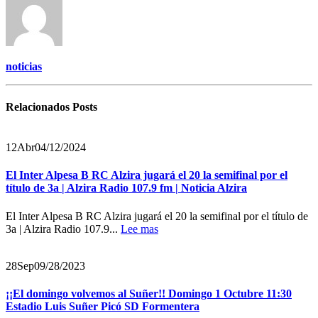
noticias
Relacionados
Posts
12
Abr
04/12/2024
El Inter Alpesa B RC Alzira jugará el 20 la semifinal por el
título de 3a | Alzira Radio 107.9 fm | Noticia Alzira
El Inter Alpesa B RC Alzira jugará el 20 la semifinal por el título de
3a | Alzira Radio 107.9...
Lee mas
28
Sep
09/28/2023
¡¡El domingo volvemos al Suñer!! Domingo 1 Octubre 11:30
Estadio Luis Suñer Picó SD Formentera