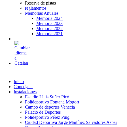
Reserva de pistas
reglamentos
Memorias Anuales
Memoria 2024
Memoria 2023
Memoria 2022
Memoria 2021
Inicio
Concejalía
Instalaciones
Estadio Lluis Suñer Picó
Polideportivo Fontana Mogort
Campo de deportes Venecia
Palacio de Deportes
Polideportivo Pérez Puig
Ciudad Deportiva Jorge Martínez Salvadores Aspar