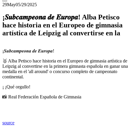
29
May
05/29/2025
¡𝑺𝒖𝒃𝒄𝒂𝒎𝒑𝒆𝒐𝒏𝒂 𝒅𝒆 𝑬𝒖𝒓𝒐𝒑𝒂! Alba Petisco
hace historia en el Europeo de gimnasia
artística de Leipzig al convertirse en la
¡𝑺𝒖𝒃𝒄𝒂𝒎𝒑𝒆𝒐𝒏𝒂 𝒅𝒆 𝑬𝒖𝒓𝒐𝒑𝒂!
🥈 Alba Petisco hace historia en el Europeo de gimnasia artística de
Leipzig al convertirse en la primera gimnasta española en ganar una
medalla en el 'all around' o concurso completo de campeonato
continental.
¡ ¡Qué orgullo!
📸 Real Federación Española de Gimnasia
source