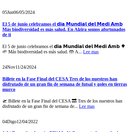
05
Jun
06/05/2024
El 5 de junio celebramos el 𝗱𝗶𝗮 𝗠𝘂𝗻𝗱𝗶𝗮𝗹 𝗱𝗲𝗹 𝗠𝗲𝗱𝗶 𝗔𝗺𝗯
Más biodiversidad es más salud. En Alzira somos afortunados
de ti
El 5 de junio celebramos el 𝗱𝗶𝗮 𝗠𝘂𝗻𝗱𝗶𝗮𝗹 𝗱𝗲𝗹 𝗠𝗲𝗱𝗶 𝗔𝗺𝗯 🌳
🌱 Más biodiversidad es más salud. 🤲 A...
Lee mas
24
Nov
11/24/2024
Billete en la Fase Final del CESA Tres de los nuestros han
disfrutado de un gran fin de semana de futsal y goles en tierras
murco
🛫 Billete en la Fase Final del CESA 🔜 Tres de los nuestros han
disfrutado de un gran fin de semana de...
Lee mas
04
Digo
12/04/2022