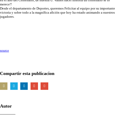
en el año del Centenario, de nuestra U. Vamos hacer historia un centenario se lo
merece!!
Desde el departamento de Deportes, queremos Felicitar al equipo por su importante
victoria y sobre todo a la magnífica afición que hoy ha estado animando a nuestros
jugadores.
source
Compartir esta publicacion
Autor