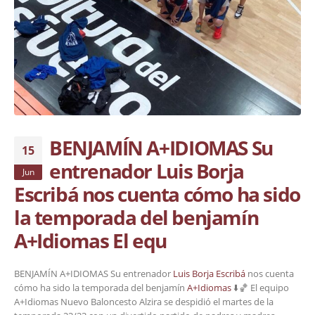
BENJAMÍN A+IDIOMAS Su
15
entrenador Luis Borja
Jun
Escribá nos cuenta cómo ha sido
la temporada del benjamín
A+Idiomas El equ
BENJAMÍN A+IDIOMAS Su entrenador
Luis Borja Escribá
nos cuenta
cómo ha sido la temporada del benjamín
A+Idiomas
⬇️🏀 El equipo
A+Idiomas Nuevo Baloncesto Alzira se despidió el martes de la