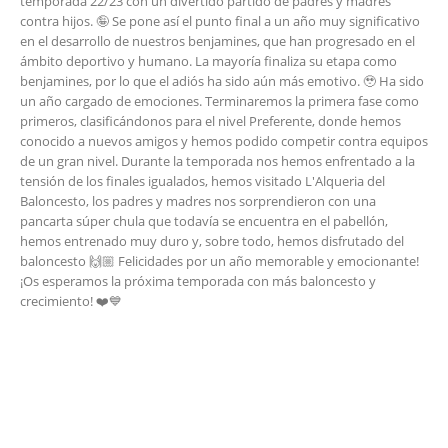
temporada 22/23 con un divertido partido de padres y madres
contra hijos. 🤪 Se pone así el punto final a un año muy significativo
en el desarrollo de nuestros benjamines, que han progresado en el
ámbito deportivo y humano. La mayoría finaliza su etapa como
benjamines, por lo que el adiós ha sido aún más emotivo. 🥹 Ha sido
un año cargado de emociones. Terminaremos la primera fase como
primeros, clasificándonos para el nivel Preferente, donde hemos
conocido a nuevos amigos y hemos podido competir contra equipos
de un gran nivel. Durante la temporada nos hemos enfrentado a la
tensión de los finales igualados, hemos visitado L'Alqueria del
Baloncesto, los padres y madres nos sorprendieron con una
pancarta súper chula que todavía se encuentra en el pabellón,
hemos entrenado muy duro y, sobre todo, hemos disfrutado del
baloncesto 🙌🏼 Felicidades por un año memorable y emocionante!
¡Os esperamos la próxima temporada con más baloncesto y
crecimiento! ❤️💙