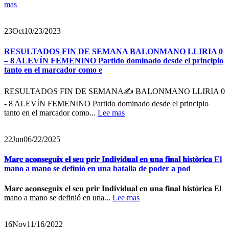
mas
23
Oct
10/23/2023
RESULTADOS FIN DE SEMANA BALONMANO LLIRIA 0
– 8 ALEVÍN FEMENINO Partido dominado desde el principio
tanto en el marcador como e
RESULTADOS FIN DE SEMANA✍ BALONMANO LLIRIA 0
- 8 ALEVÍN FEMENINO Partido dominado desde el principio
tanto en el marcador como...
Lee mas
22
Jun
06/22/2025
𝐌𝐚𝐫𝐜 𝐚𝐜𝐨𝐧𝐬𝐞𝐠𝐮𝐢𝐱 𝐞𝐥 𝐬𝐞𝐮 𝐩𝐫𝐢𝐫 𝐈𝐧𝐝𝐢𝐯𝐢𝐝𝐮𝐚𝐥 𝐞𝐧 𝐮𝐧𝐚 𝐟𝐢𝐧𝐚𝐥 𝐡𝐢𝐬𝐭𝐨̀𝐫𝐢𝐜𝐚 El
mano a mano se definió en una batalla de poder a pod
𝐌𝐚𝐫𝐜 𝐚𝐜𝐨𝐧𝐬𝐞𝐠𝐮𝐢𝐱 𝐞𝐥 𝐬𝐞𝐮 𝐩𝐫𝐢𝐫 𝐈𝐧𝐝𝐢𝐯𝐢𝐝𝐮𝐚𝐥 𝐞𝐧 𝐮𝐧𝐚 𝐟𝐢𝐧𝐚𝐥 𝐡𝐢𝐬𝐭𝐨̀𝐫𝐢𝐜𝐚 El
mano a mano se definió en una...
Lee mas
16
Nov
11/16/2022