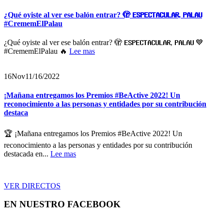
¿Qué oyiste al ver ese balón entrar? 🫣 𝗘𝗦𝗣𝗘𝗖𝗧𝗔𝗖𝗨𝗟𝗔𝗥, 𝗣𝗔𝗟𝗔𝗨
#CrememElPalau
¿Qué oyiste al ver ese balón entrar? 🫣 𝗘𝗦𝗣𝗘𝗖𝗧𝗔𝗖𝗨𝗟𝗔𝗥, 𝗣𝗔𝗟𝗔𝗨 💙
#CrememElPalau 🔥
Lee mas
16
Nov
11/16/2022
¡Mañana entregamos los Premios #BeActive 2022! Un
reconocimiento a las personas y entidades por su contribución
destaca
🏆 ¡Mañana entregamos los Premios #BeActive 2022! Un
reconocimiento a las personas y entidades por su contribución
destacada en...
Lee mas
VER DIRECTOS
EN NUESTRO FACEBOOK