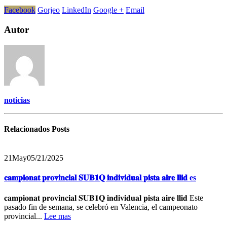
Facebook
Gorjeo
LinkedIn
Google +
Email
Autor
noticias
Relacionados
Posts
21
May
05/21/2025
𝐜𝐚𝐦𝐩𝐢𝐨𝐧𝐚𝐭 𝐩𝐫𝐨𝐯𝐢𝐧𝐜𝐢𝐚𝐥 𝐒𝐔𝐁𝟏𝐐 𝐢𝐧𝐝𝐢𝐯𝐢𝐝𝐮𝐚𝐥 𝐩𝐢𝐬𝐭𝐚 𝐚𝐢𝐫𝐞 𝐥𝐥𝐢𝐝 es
𝐜𝐚𝐦𝐩𝐢𝐨𝐧𝐚𝐭 𝐩𝐫𝐨𝐯𝐢𝐧𝐜𝐢𝐚𝐥 𝐒𝐔𝐁𝟏𝐐 𝐢𝐧𝐝𝐢𝐯𝐢𝐝𝐮𝐚𝐥 𝐩𝐢𝐬𝐭𝐚 𝐚𝐢𝐫𝐞 𝐥𝐥𝐢𝐝 Este
pasado fin de semana, se celebró en Valencia, el campeonato
provincial...
Lee mas