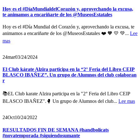
Hoy es el #DíaMundialdelCorazón y, aprovechando la excusa,
te animamos a encariñarte de los @MuseosEstatales
Hoy es el #Día Mundial del Corazón y, aprovechando la excusa, te
animamos a encariñarte de los @MuseosEstatales ❤️ 🧡 💛 💚...
Lee
mas
24
mar
03/24/2024
El Club kárate Alzira participa en la “2° Feria del Libro CEIP
BLASCO IBAÑEZ”. Un grupo de Alumnos del club colaboran
r
📚EL Club karate Alzira participa en la "2° Feria del Libro CEIP
BLASCO IBAÑEZ".🥊 Un grupo de Alumnos del club...
Lee mas
24
Oct
10/24/2022
RESULTADOS FIN DE SEMANA #handbolicats
#novatemporada #siguiendosumante