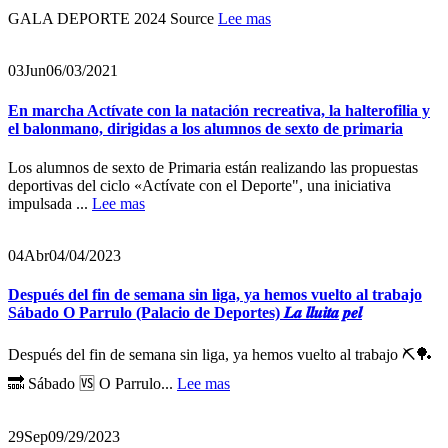
GALA DEPORTE 2024 Source
Lee mas
03
Jun
06/03/2021
En marcha Actívate con la natación recreativa, la halterofilia y
el balonmano, dirigidas a los alumnos de sexto de primaria
Los alumnos de sexto de Primaria están realizando las propuestas
deportivas del ciclo «Actívate con el Deporte", una iniciativa
impulsada ...
Lee mas
04
Abr
04/04/2023
Después del fin de semana sin liga, ya hemos vuelto al trabajo
Sábado O Parrulo (Palacio de Deportes) 𝑳𝒂 𝒍𝒍𝒖𝒊𝒕𝒂 𝒑𝒆𝒍
Después del fin de semana sin liga, ya hemos vuelto al trabajo ⛏️🏓
🔜 Sábado 🆚 O Parrulo...
Lee mas
29
Sep
09/29/2023