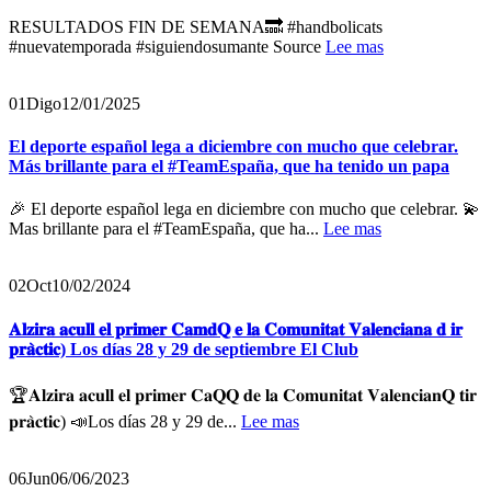
RESULTADOS FIN DE SEMANA🔜 #handbolicats
#nuevatemporada #siguiendosumante Source
Lee mas
01
Digo
12/01/2025
El deporte español lega a diciembre con mucho que celebrar.
Más brillante para el #TeamEspaña, que ha tenido un papa
🎉 El deporte español lega en diciembre con mucho que celebrar. 💫
Mas brillante para el #TeamEspaña, que ha...
Lee mas
02
Oct
10/02/2024
𝐀𝐥𝐳𝐢𝐫𝐚 𝐚𝐜𝐮𝐥𝐥 𝐞𝐥 𝐩𝐫𝐢𝐦𝐞𝐫 𝐂𝐚𝐦𝐝𝐐 𝐞 𝐥𝐚 𝐂𝐨𝐦𝐮𝐧𝐢𝐭𝐚𝐭 𝐕𝐚𝐥𝐞𝐧𝐜𝐢𝐚𝐧𝐚 𝐝 𝐢𝐫
𝐩𝐫𝐚̀𝐜𝐭𝐢𝐜) Los días 28 y 29 de septiembre El Club
🏆𝐀𝐥𝐳𝐢𝐫𝐚 𝐚𝐜𝐮𝐥𝐥 𝐞𝐥 𝐩𝐫𝐢𝐦𝐞𝐫 𝐂𝐚𝐐𝐐 𝐝𝐞 𝐥𝐚 𝐂𝐨𝐦𝐮𝐧𝐢𝐭𝐚𝐭 𝐕𝐚𝐥𝐞𝐧𝐜𝐢𝐚𝐧𝐐 𝐭𝐢𝐫
𝐩𝐫𝐚̀𝐜𝐭𝐢𝐜) 📣Los días 28 y 29 de...
Lee mas
06
Jun
06/06/2023