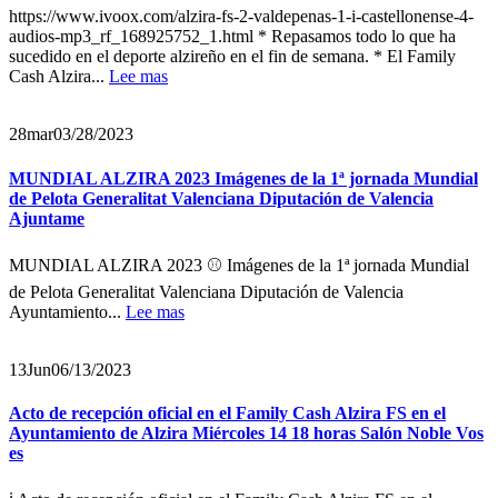
https://www.ivoox.com/alzira-fs-2-valdepenas-1-i-castellonense-4-
audios-mp3_rf_168925752_1.html * Repasamos todo lo que ha
sucedido en el deporte alzireño en el fin de semana. * El Family
Cash Alzira...
Lee mas
28
mar
03/28/2023
MUNDIAL ALZIRA 2023 Imágenes de la 1ª jornada Mundial
de Pelota Generalitat Valenciana Diputación de Valencia
Ajuntame
MUNDIAL ALZIRA 2023 ⚾️ Imágenes de la 1ª jornada Mundial
de Pelota Generalitat Valenciana Diputación de Valencia
Ayuntamiento...
Lee mas
13
Jun
06/13/2023
Acto de recepción oficial en el Family Cash Alzira FS en el
Ayuntamiento de Alzira Miércoles 14 18 horas Salón Noble Vos
es