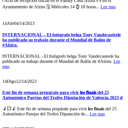
ℹ️ Acto de recepción oficial en el Family Cash Alzira FS en el
Ayuntamiento de Alzira 🗓️ Miércoles 14 ⌚ 18 horas...
Lee mas
14
Abr
04/14/2023
INTERNACIONAL – El fotógrafo belga Tony Vandecasteele
ha publicado su trabajo durante el Mundial de Balón de
#Alzira.
INTERNACIONAL - El fotógrafo belga Tony Vandecasteele ha
publicado su trabajo durante el Mundial de Balón de #Alzira.
Lee
mas
14
Digo
12/14/2023
Este fin de semana prepárate para vivir 𝐥𝐞𝐬 𝐟𝐢𝐧𝐚𝐥𝐬 del 25
Autonómico Parejas del Trofeo Diputación de Valencia 2023 d
🤾💥🤾 Este fin de semana prepárate para vivir 𝐥𝐞𝐬 𝐟𝐢𝐧𝐚𝐥𝐬 del 25
Autonómico Parejas del Trofeo Diputación de...
Lee mas