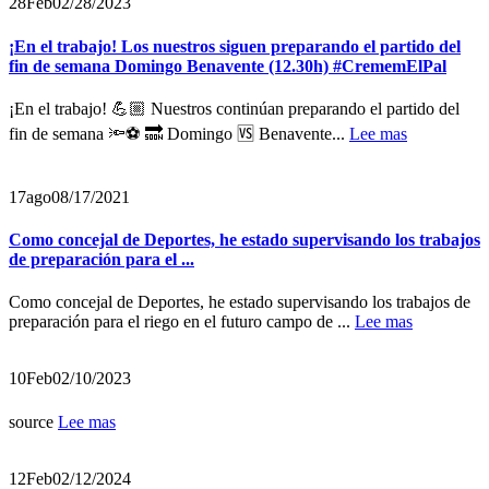
28
Feb
02/28/2023
¡En el trabajo! Los nuestros siguen preparando el partido del
fin de semana Domingo Benavente (12.30h) #CrememElPal
¡En el trabajo! 💪🏼 Nuestros continúan preparando el partido del
fin de semana 🔦⚽️ 🔜 Domingo 🆚 Benavente...
Lee mas
17
ago
08/17/2021
Como concejal de Deportes, he estado supervisando los trabajos
de preparación para el ...
Como concejal de Deportes, he estado supervisando los trabajos de
preparación para el riego en el futuro campo de ...
Lee mas
10
Feb
02/10/2023
source
Lee mas
12
Feb
02/12/2024