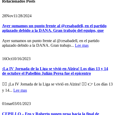
Relacionados
Posts
28
Nov
11/28/2024
Ayer sumamos un punto frente al @cesabadell, en el partido
aplazado debido a la DANA. Gran trabajo del equipo, que
Ayer sumamos un punto frente al @cesabadell, en el partido
aplazado debido a la DANA. Gran trabajo...
Lee mas
16
Oct
10/16/2023
¡La IV Jornada de la Liga se vivió en Alzira! Los días 13 y 14
de octubre el Pabellón Julián Perea fue el epicentro
🏋️‍♂️ ¡La IV Jornada de la Liga se vivió en Alzira! 🏋️‍♀️ 👉 Los días 13
y 14...
Lee mas
01
mar
03/01/2023
CEPILLO – Feo y Roberto ponen proa hacia la final de