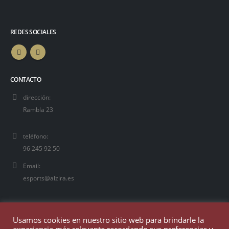
REDES SOCIALES
CONTACTO
dirección:
Rambla 23
teléfono:
96 245 92 50
Email:
esports@alzira.es
Usamos cookies en nuestro sitio web para brindarle la