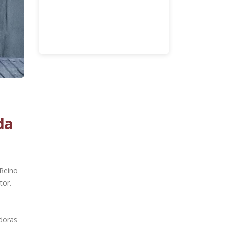
da
 Reino
tor.
adoras