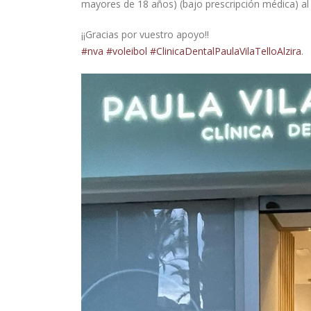
mayores de 18 años) (bajo prescripción médica) al 
¡¡Gracias por vuestro apoyo!!
#nva
#voleibol
#ClinicaDentalPaulaVilaTelloAlzira
.